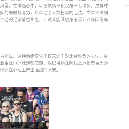
风暴。在球迷心中，以巴埃纳不仅仅是一名球员，更是球
队的即时战斗力，也牵动了无数粉丝的心弦。文章通过细
生动的足球情感画卷，让读者能够切身感受到这股因伤痛
为担忧。这种情绪变化不仅来源于对比赛胜负的关注，更
亚雷亚尔的球迷都知道，以巴埃纳在防线上承担着巨大的
球迷在心理上产生强烈的不安。