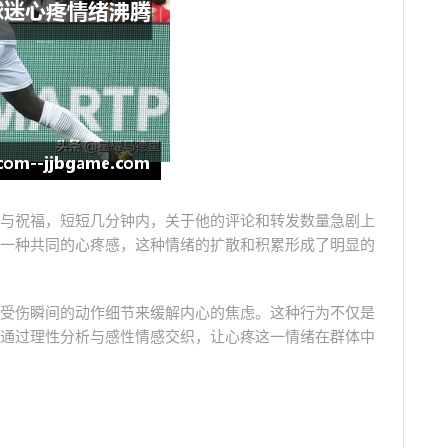
与祝福，短短几分钟内，关于他的评论和转发数量急剧上
一种共同的心疼感，这种情绪的扩散和积累形成了明显的
受伤瞬间的动作细节来缓解内心的焦虑。这种行为不仅是
通过理性分析与感性情感交织，让心疼这一情绪在群体中