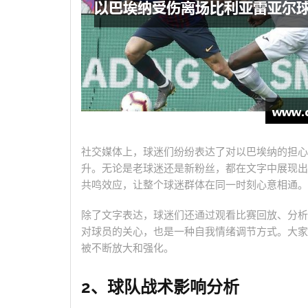
社交媒体上，球迷们纷纷表达了对以巴埃纳的担心
升。无论是老球迷还是新粉丝，都在文字中展现出
共鸣效应，让整个球迷群体在同一时刻心意相通。
除了文字表达，球迷们还通过观看比赛回放、分析
对球员的关心，也是一种自我情绪调节方式。大家
被不断放大和强化。
2、球队战术影响分析