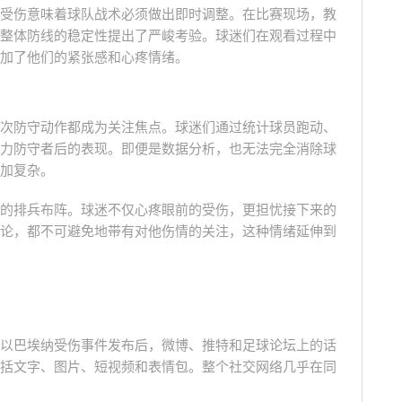
受伤意味着球队战术必须做出即时调整。在比赛现场，教
整体防线的稳定性提出了严峻考验。球迷们在观看过程中
加了他们的紧张感和心疼情绪。
次防守动作都成为关注焦点。球迷们通过统计球员跑动、
力防守者后的表现。即便是数据分析，也无法完全消除球
加复杂。
的排兵布阵。球迷不仅心疼眼前的受伤，更担忧接下来的
论，都不可避免地带有对他伤情的关注，这种情绪延伸到
以巴埃纳受伤事件发布后，微博、推特和足球论坛上的话
括文字、图片、短视频和表情包。整个社交网络几乎在同