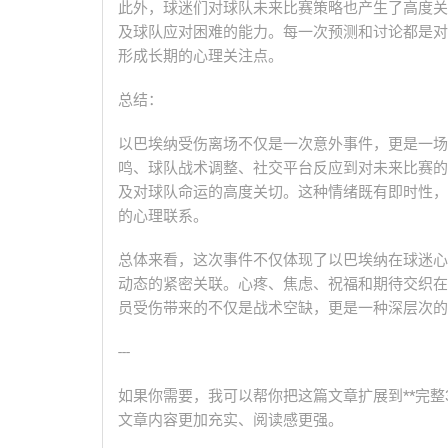
此外，球迷们对球队未来比赛策略也产生了高度关
及球队应对困难的能力。每一次预测和讨论都是对
形成长期的心理关注点。
总结：
以巴埃纳受伤离场不仅是一次意外事件，更是一场
鸣、球队战术调整、社交平台反应到对未来比赛的
及对球队命运的高度关切。这种情绪既有即时性，
的心理联系。
总体来看，这次事件不仅体现了以巴埃纳在球迷心
动态的紧密关联。心疼、焦虑、祝福和期待交织在
员受伤带来的不仅是战术空缺，更是一种深层次的
---
如果你需要，我可以帮你把这篇文章扩展到**完整
文章内容更加充实、阅读感更强。