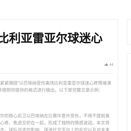
比利亚雷亚尔球迷心
44
紧紧围绕“以巴埃纳受伤离场比利亚雷亚尔球迷心疼情绪沸
，并按照你提供的格式进行输出。以下是完整文章示例：
尔的核心后卫以巴埃纳在比赛中意外受伤，不得不提前离
心疼、焦虑交织在一起，形成了独特的情感波动。本文将
击、球队战术的影响、球迷社交平台上的反应以及对未来