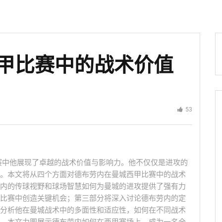
甲比赛中的战术价值
53
赛中他展现了卓越的战术价值与影响力。他不仅仅是进攻的
。本文将从四个方面对德布劳内在曼城西甲比赛中的战术
内的传球视野和球场智慧如何为曼城的进攻提供了强有力
比赛中创造关键机会；第三部分将深入讨论德布劳内的定
分析他在曼城战术中的多面性和适应性，如何在不同战术