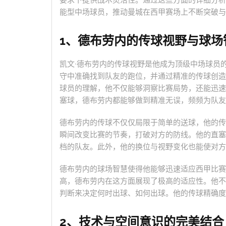
要求下提供战术灵活性。通过这些方面的详细分析
能型中场球员，推动曼城在西甲赛场上不断突破与
1、德布劳内的传球视野与球场
凯文·德布劳内的传球视野是他成为顶级中场球员
守中准确找到队友的跑位，并通过精准的传球创造
球员的理解，他不仅能够洞察比赛局势，还能迅速
塞球，德布劳内都能够做到精准无误，频频为队友
德布劳内的传球不仅仅局限于简单的送球，他的传
瞬间改变比赛的节奏，打破对方的防线。他的直塞
档的队友。此外，他的换位与视野变化也能使对方
德布劳内的球场智慧使得他能够迅速适应西甲比赛
高，德布劳内在这方面展现了极高的适应性。他不
判断来决定何时出球、如何出球。他的传球精确度
2、技术与空间意识的完美结合