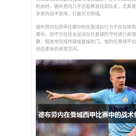
机会时，德布劳内几乎总能精准找到队友，尤其是
多变的战术安排，打破对方防线。
德布劳内在西甲比赛中的任意球执行力不仅仅体现
赛中，防守方往往会设法在任意球防守时进行高强
静，精准地完成传球或直接射门。他的任意球不仅
创造更多的进攻空间。