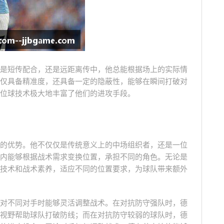
是短传配合，还是远距离传中，他总能根据场上的实际情
仅具备精准度，还具备一定的隐蔽性，能够在瞬间打破对
位球技术极大地丰富了他们的进攻手段。
的优势。他不仅仅是传统意义上的中场组织者，还是一位
内能够根据战术需求变换位置，承担不同的角色。无论是
技术和战术素养，适应不同的位置要求，为球队带来额外
对不同对手时能够灵活调整战术。在对抗防守强队时，德
视野帮助球队打破防线；而在对抗防守较弱的球队时，德