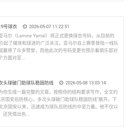
9号球衣
2026-05-07 11:22:51
尔（Lamine Yamal）将正式更换球衣号码，从目前的
定引起了媒体和球迷的广泛关注。亚马尔自上赛季登陆一线队
赋赢得了众多赞誉，而他此次的号码变更也预示着俱乐部对
方面对亚...
次头球破门助球队稳固防线
2026-05-08 13:03:14
为你生成一篇完整的文章，按照你的结构要求写作，全文约
为北京国安后防核心，多次头球破门助球队稳固防线”展开。下
加盟北京国安以来，迅速成为球队后防线的中坚力量。他不仅以
还凭借出色...