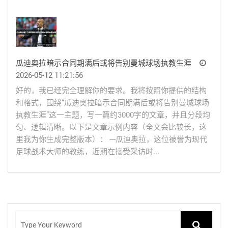
瓜迪奥拉暗示合同期满后或将告别曼城球场执教生涯
2026-05-12 11:21:56
好的，我已经完全理解你的要求。我将按照你提供的结构
和格式，围绕“瓜迪奥拉暗示合同期满后或将告别曼城球场
执教生涯”这一主题，写一篇约3000字的文章，并且分段均
匀、逻辑清晰。以下是文章示例内容（全文会比较长，这
里我为你生成完整版本）： ---瓜迪奥拉，这位被誉为现代
足球战术大师的教练，近期在接受采访时...