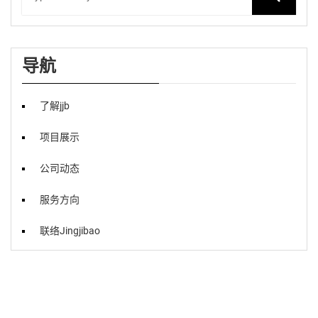
导航
了解jjb
项目展示
公司动态
服务方向
联络Jingjibao