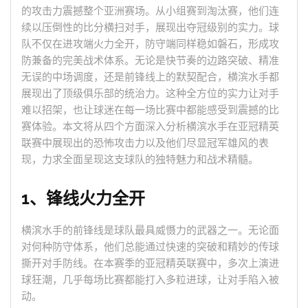
的攻击力震撼整个亚洲赛场。从小组赛到淘汰赛，他们连
续以压倒性的比分横扫对手，展现出夺冠级别的实力。球
队不仅在进攻端火力全开，防守端同样稳如磐石，形成攻
防兼备的完美战术体系。无论是快节奏的边路突破、精准
无误的中场调度，还是前锋线上的默契配合，横滨水手都
展现出了顶级俱乐部的统治力。这种全方位的实力让对手
难以招架，也让球迷在每一场比赛中都能感受到震撼的比
赛体验。本文将从四个方面深入分析横滨水手在亚冠精英
联赛中展现出的恐怖攻击力以及他们尽显冠军雄风的表
现，力求全面呈现这支球队的独特魅力和战术精髓。
1、锋线火力全开
横滨水手的前锋线是球队最具威慑力的武器之一。无论面
对何种防守体系，他们总能通过快速的突破和精妙的传球
撕开对手防线。在本赛季的亚冠精英联赛中，多次上演进
球狂潮，几乎每场比赛都能打入多粒进球，让对手陷入被
动。