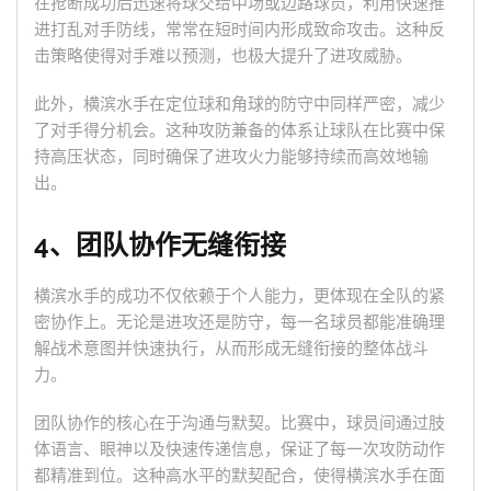
在抢断成功后迅速将球交给中场或边路球员，利用快速推
进打乱对手防线，常常在短时间内形成致命攻击。这种反
击策略使得对手难以预测，也极大提升了进攻威胁。
此外，横滨水手在定位球和角球的防守中同样严密，减少
了对手得分机会。这种攻防兼备的体系让球队在比赛中保
持高压状态，同时确保了进攻火力能够持续而高效地输
出。
4、团队协作无缝衔接
横滨水手的成功不仅依赖于个人能力，更体现在全队的紧
密协作上。无论是进攻还是防守，每一名球员都能准确理
解战术意图并快速执行，从而形成无缝衔接的整体战斗
力。
团队协作的核心在于沟通与默契。比赛中，球员间通过肢
体语言、眼神以及快速传递信息，保证了每一次攻防动作
都精准到位。这种高水平的默契配合，使得横滨水手在面