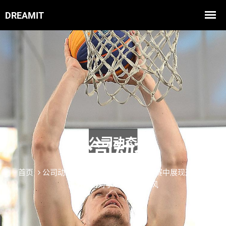
公司动态
首页
公司动态
横滨水手在亚冠精英联赛中展现恐怖攻
击力横扫对手尽显冠军雄风