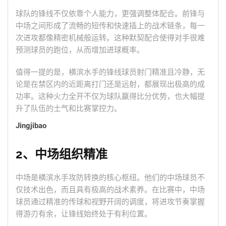
球队的锋线不仅依靠个人能力，更强调整体配合。前锋与
中场之间形成了流畅的短传和快速插上的战术链条，每一
次进攻都像精密机械般运转。这种默契配合使得对手很难
预测球员的跑位，从而增加进球概率。
值得一提的是，横滨水手的锋线球员射门精准且冷静，无
论是在禁区内的近距离打门还是远射，都展现出极高的成
功率。这种火力全开不仅为球队赢得比分优势，也大幅提
升了队伍的士气和比赛掌控力。
Jingjibao
2、中场组织精准
中场是横滨水手攻防转换的核心枢纽。他们的中场球员不
仅技术出色，而且具有极高的战术素养。在比赛中，中场
球员通过精准的传球和视野开阔的调度，将进攻节奏掌握
得游刃有余，让锋线始终处于有利位置。