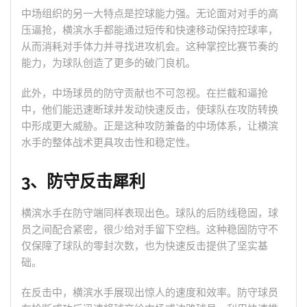
中场组织的另一大特点是控球能力强。无论面对对手的高
压逼抢，横滨水手都能通过短传和快速移动保持控球率，
从而消耗对手体力并寻找进攻机会。这种掌控比赛节奏的
能力，为球队创造了更多的破门良机。
此外，中场球员的防守贡献也不可忽视。在拦截和逼抢
中，他们能迅速断球并发动快速反击，使球队在攻防转换
中形成更大威胁。正是这种攻防兼备的中场体系，让横滨
水手的整体战术更具攻击性和稳定性。
3、防守反击犀利
横滨水手在防守端同样表现出色。球队的后防线稳固，球
员之间配合紧密，很少给对手留下空档。这种稳固防守不
仅保障了球队的零封次数，也为快速反击提供了坚实基
础。
在反击中，横滨水手展现出惊人的速度和效率。防守球员