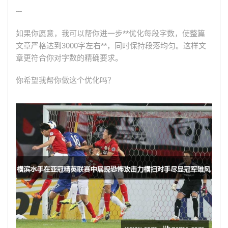
---
如果你愿意，我可以帮你进一步**优化每段字数，使整篇
文章严格达到3000字左右**，同时保持段落均匀。这样文
章更符合你对字数的精确要求。
你希望我帮你做这个优化吗？