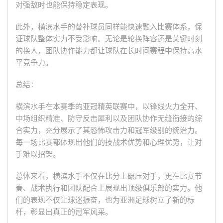
对强敌时也能保持稳定表现。
此外，横滨水手的替补球员同样能快速融入比赛体系，保
证球队整体实力不受影响。无论是轮换阵容还是关键时刻
的换人，团队协作能力都让球队在长时间赛程中保持高水
平竞争力。
总结：
横滨水手在本赛季的亚冠精英联赛中，以锋线火力全开、
中场组织精准、防守反击犀利以及团队协作无缝衔接的综
合实力，充分展示了其恐怖攻击力和冠军级别的统治力。
每一场比赛都体现出他们的技战术优势和心理优势，让对
手难以招架。
总体来看，横滨水手不仅在比分上碾压对手，更在比赛节
奏、战术执行和团队配合上展现出顶级俱乐部的实力。他
们的表现不仅让球迷振奋，也为亚洲足球树立了新的标
杆，彰显出真正的冠军风采。