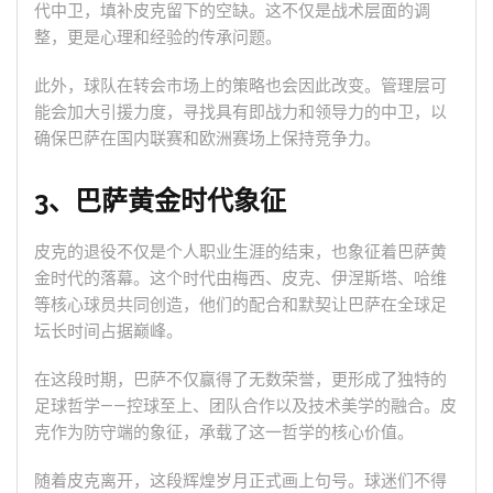
代中卫，填补皮克留下的空缺。这不仅是战术层面的调
整，更是心理和经验的传承问题。
此外，球队在转会市场上的策略也会因此改变。管理层可
能会加大引援力度，寻找具有即战力和领导力的中卫，以
确保巴萨在国内联赛和欧洲赛场上保持竞争力。
3、巴萨黄金时代象征
皮克的退役不仅是个人职业生涯的结束，也象征着巴萨黄
金时代的落幕。这个时代由梅西、皮克、伊涅斯塔、哈维
等核心球员共同创造，他们的配合和默契让巴萨在全球足
坛长时间占据巅峰。
在这段时期，巴萨不仅赢得了无数荣誉，更形成了独特的
足球哲学——控球至上、团队合作以及技术美学的融合。皮
克作为防守端的象征，承载了这一哲学的核心价值。
随着皮克离开，这段辉煌岁月正式画上句号。球迷们不得