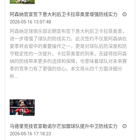
阿森纳官宣签下意大利后卫卡拉菲奥里增强防线实力
2026-05-16 13:07:48
阿森纳足球俱乐部近期宣布签下意大利后卫卡拉菲奥里，
进一步增强了球队的防线实力。此次签约不仅是阿森纳在
夏季转会窗中的重要操作之一，更是对球队后防深度和防
守稳定性的一次提升。卡拉菲奥里的到来，无疑将给阿森
纳的防线带来更多的选择和保障，也意味着球队对未来赛
季的竞争力有了更强的信心。本文将从四个方面详细分
析...
马德里竞技官宣勒诺尔芒加盟球队提升中卫防线实力
2026-05-16 17:18:23