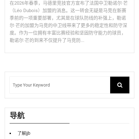
在2026年春季，马德里竞技官方宣布了法国中卫勒诺尔·芒
（Léo Dubois）加盟的消息。这一转会无疑是马竞在新赛
季前的一项重要部署，尤其是在球队防线的补强上，勒诺
尔·芒的加盟为马竞的中卫线带来了更多的稳定性和防守深
度。作为一位拥有丰富比赛经验和坚固防守能力的球员，
勒诺尔·芒的到来不仅提升了马竞防...
导航
了解jjb