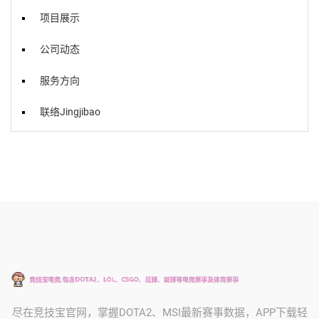
项目展示
公司动态
服务方向
联络Jingjibao
尽在竞技宝官网，掌握DOTA2、MSI最新赛事数据，APP下载轻