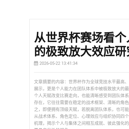
从世界杯赛场看个
的极致放大效应研
2026-05-22 13:41:34
文章摘要的内容：世界杯作为全球竞技水平最高、
展示，更是个人能力在团队体系中被极致放大的最
个人天赋改变比赛走向，也能清晰感受到团队体系
存在，它往往需要在稳定的战术框架、清晰的角色
之，即便拥有顶级天赋，若脱离团队体系，也可能
从战术体系、角色定位、心理效应与组织协同四个
机理，揭示个人与集体之间相互成就、彼此强化的