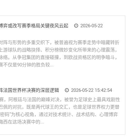
博弈或改写赛季格局关键夜风云起
2026-05-22
对阵与形势的多重交织下，被普遍视为赛季走势中暗藏转折
上游球队的战略抉择、积分榜微妙变化所带来的心理震荡，
脉络。从争冠集团的直接碰撞，到欧战资格区的明争暗斗，
仅是90分钟的胜负较...
阵法国世界杯决赛的深层逻辑
2026-05-22 15:42:54
决赛，阿根廷与法国的巅峰对决，被誉为足球史上最具戏剧性
巴佩的对抗，既是两代球王的交汇，也是足球世界权力更替
负密码”为核心视角，通过对技术统计、战术结构、心理博弈
西在这场决赛中的...