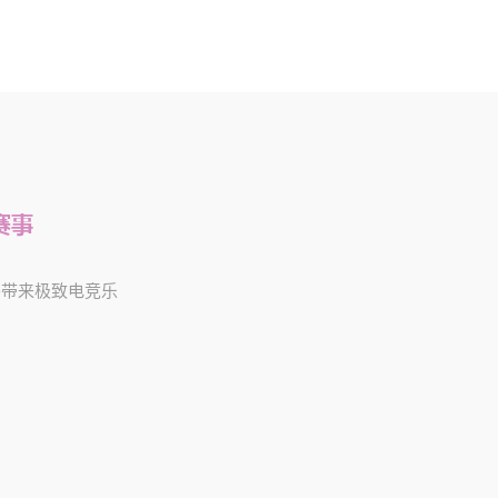
B)带来极致电竞乐