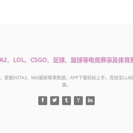
掌握DOTA2、MSI最新赛事数据，APP下载轻松上手，竞技宝(JJ
趣。