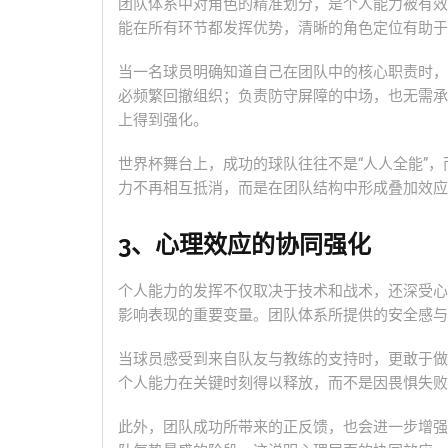
团队体系中对角色的精准划分，是个人能力被有效
能在所有环节都发挥优势，清晰的角色定位有助于
当一名球员明确知道自己在团队中的核心职责时，
必频繁回撤组织；负责防守屏障的中场，也无需承
上得到强化。
世界杯舞台上，成功的球队往往不是“人人全能”，
力不再相互抵消，而是在团队结构中形成叠加效应
3、心理效应的协同强化
个人能力的发挥不仅取决于技术和战术，还深受心
影响表现的重要变量。团队体系所提供的安全感与
当球员感受到来自队友与教练的支持时，更敢于做
个人能力在关键时刻得以释放，而不是因畏惧失败
此外，团队成功所带来的正反馈，也会进一步增强