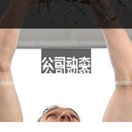
公司动态
公司动态
从世界杯赛场看个人能力在团队体系中的极致放大效应研