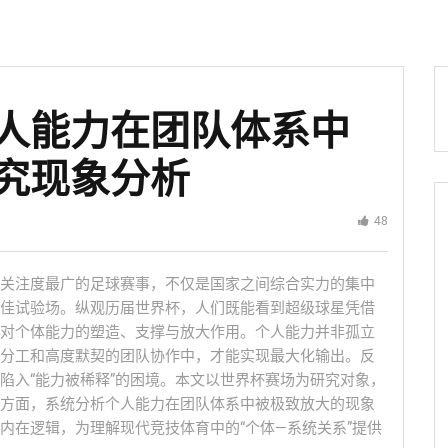
人能力在团队体系中
究现象分析
48
关注度最广的足球赛事，不仅是国家之间综合实力的集中
佳试验场。纵观历届世界杯，人们既能看到超级球星凭借
对个体能力的塑造、支撑与放大作用。个人能力并非孤立
分工和高度默契的团队协作中，才能实现最大化输出。反
陷入“能力被稀释”的困境。本文以世界杯赛场为研究对象，
方面，系统分析个人能力在团队体系中被极致放大的现象
内在逻辑，为理解现代竞技体育中的“个体—系统关系”提供