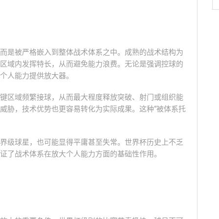
而是被严格嵌入到整体战术体系之中。成熟的战术结构为
区域内发挥特长，从而避免能力浪费。无论是强调控球的
个人能力提供放大器。
键区域频繁接球，从而最大程度释放突破、射门或组织能
威胁，技术优势也更容易转化为实际成果。这种“被体系托
界级球星，也可能显得平庸甚至失常。世界杯历史上不乏
证了战术体系在放大个人能力方面的基础性作用。