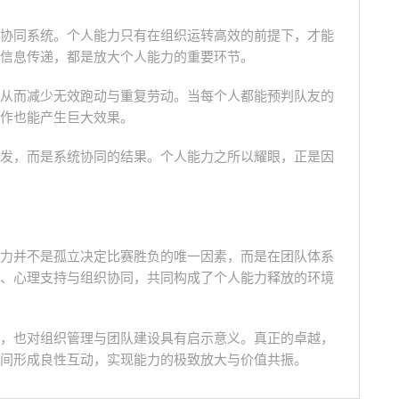
协同系统。个人能力只有在组织运转高效的前提下，才能
信息传递，都是放大个人能力的重要环节。
从而减少无效跑动与重复劳动。当每个人都能预判队友的
作也能产生巨大效果。
发，而是系统协同的结果。个人能力之所以耀眼，正是因
力并不是孤立决定比赛胜负的唯一因素，而是在团队体系
、心理支持与组织协同，共同构成了个人能力释放的环境
，也对组织管理与团队建设具有启示意义。真正的卓越，
间形成良性互动，实现能力的极致放大与价值共振。