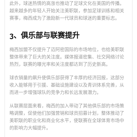
此外，球迷热情的高涨也推动了足球文化在美国的传播。
越来越多的年轻人开始关注美职联，参加足球训练和相关
赛事，梅西成为了激励新一代球员和球迷的重要标志。
3、俱乐部与联赛提升
梅西加盟不仅提升了迈阿密国际的市场地位，也给美职联
整体带来了巨大的关注度。媒体报道密集、社交网络讨论
热烈，联赛的曝光率和关注度都达到了历史新高。
球衣销量的飙升使俱乐部获得了丰厚的经济回报，这部分
收入能够用于引援、基础设施建设以及青训体系完善，从
而进一步增强球队的竞争力和长远发展潜力。
从联赛层面来看，梅西的加入带动了其他俱乐部的市场策
略调整，促使他们加强营销和球员招募计划，整体推动了
美职联的职业化和商业化水平，使联赛在全球体育市场中
的影响力大幅提升。