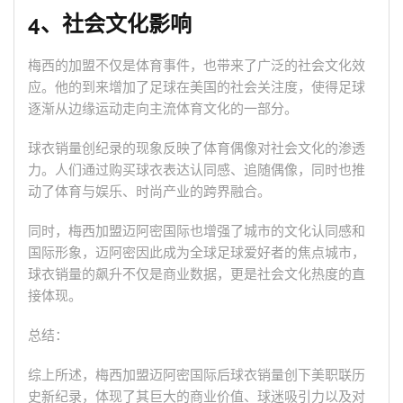
4、社会文化影响
梅西的加盟不仅是体育事件，也带来了广泛的社会文化效
应。他的到来增加了足球在美国的社会关注度，使得足球
逐渐从边缘运动走向主流体育文化的一部分。
球衣销量创纪录的现象反映了体育偶像对社会文化的渗透
力。人们通过购买球衣表达认同感、追随偶像，同时也推
动了体育与娱乐、时尚产业的跨界融合。
同时，梅西加盟迈阿密国际也增强了城市的文化认同感和
国际形象，迈阿密因此成为全球足球爱好者的焦点城市，
球衣销量的飙升不仅是商业数据，更是社会文化热度的直
接体现。
总结：
综上所述，梅西加盟迈阿密国际后球衣销量创下美职联历
史新纪录，体现了其巨大的商业价值、球迷吸引力以及对