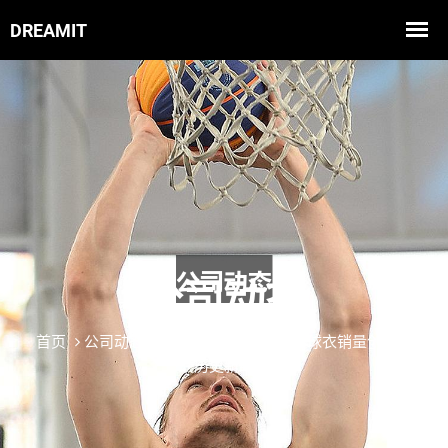
公司动态
首页
公司动态
梅西加盟迈阿密国际后球衣销量创美职
联历史新纪录