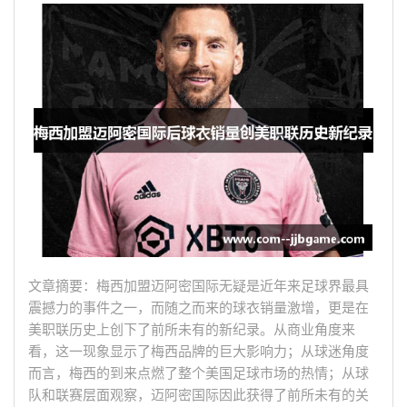
文章摘要：梅西加盟迈阿密国际无疑是近年来足球界最具
震撼力的事件之一，而随之而来的球衣销量激增，更是在
美职联历史上创下了前所未有的新纪录。从商业角度来
看，这一现象显示了梅西品牌的巨大影响力；从球迷角度
而言，梅西的到来点燃了整个美国足球市场的热情；从球
队和联赛层面观察，迈阿密国际因此获得了前所未有的关