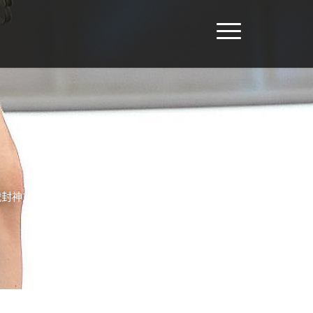
战封神之夜