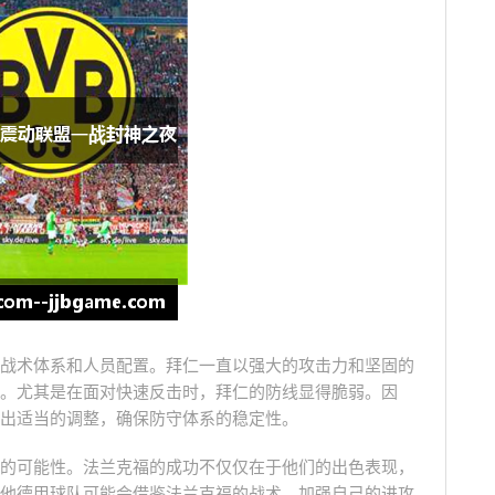
战术体系和人员配置。拜仁一直以强大的攻击力和坚固的
。尤其是在面对快速反击时，拜仁的防线显得脆弱。因
出适当的调整，确保防守体系的稳定性。
的可能性。法兰克福的成功不仅仅在于他们的出色表现，
他德甲球队可能会借鉴法兰克福的战术，加强自己的进攻