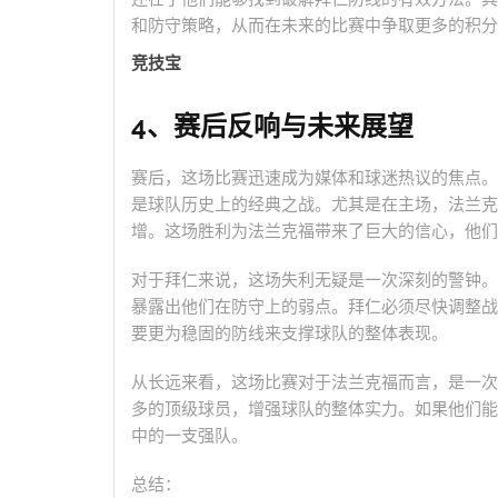
和防守策略，从而在未来的比赛中争取更多的积分
竞技宝
4、赛后反响与未来展望
赛后，这场比赛迅速成为媒体和球迷热议的焦点。
是球队历史上的经典之战。尤其是在主场，法兰克
增。这场胜利为法兰克福带来了巨大的信心，他们
对于拜仁来说，这场失利无疑是一次深刻的警钟。
暴露出他们在防守上的弱点。拜仁必须尽快调整战
要更为稳固的防线来支撑球队的整体表现。
从长远来看，这场比赛对于法兰克福而言，是一次
多的顶级球员，增强球队的整体实力。如果他们能
中的一支强队。
总结：