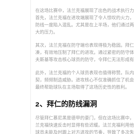
在这场比赛中，法兰克福展现了出色的战术执行力
首先，法兰克福在进攻端展现了令人惊叹的火力，
防线一度陷入混乱。尤其是在上半场，他们通过两
大的压力。
其次，法兰克福在防守端也表现得极为稳固。拜仁
凑，有效地压制了拜仁的进攻。通过紧密的防守体
夫斯基等攻击核心球员的防守，令拜仁无法形成有
此外，法兰克福的个人球员表现也值得称赞。队内
契，频频制造威胁。进攻核心不仅准确抓住了机会
最终帮助球队在主场取得了这场历史性的胜利。
2、拜仁的防线漏洞
尽管拜仁慕尼黑是德甲的豪门，但在这场比赛中，
兰克福快速反击时显得有些迟缓。法兰克福利用他
球员未能及时跟上对方进攻的节奏，导致了多次失