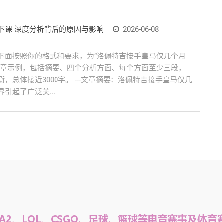
下课 深度分析背后的原因与影响
2026-06-08
下面按照你的格式和要求，为“洛佩特吉接手皇马仅几个月
文章示例，包括摘要、四个分析方面、每个方面至少三段，
总体接近3000字。 ---文章摘要：洛佩特吉接手皇马仅几
引起了广泛关...