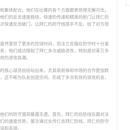
和集体配合。他们在比赛的各个方面都表现得无懈可击。
他们的反击速度极快，快速的传递和精准的射门让拜仁的
次快速反击破门，让拜仁的防守线措手不及，给了对方很
虽然掌控了更多的控球时间，但法兰克福在防守时十分紧
系，他们成功限制了拜仁多次威胁进攻，特别是对莱万多
效的进攻高潮。
的核心球员纷纷站出来，尤其是前锋和中场的合作更加默
，还不断为队友创造空间，形成了多次有效的进攻机会，
他们的防守漏洞暴露无遗。首先，拜仁的后防线在面对法
们的速度优势，屡次通过长传打击拜仁防线，拜仁的防守
误和丢球。