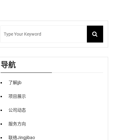
导航
了解jjb
项目展示
公司动态
服务方向
联络Jingjibao