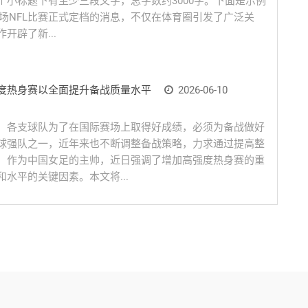
小标题下有至少三段文字，总字数约3000字。下面是示例
纳乌首场NFL比赛正式定档的消息，不仅在体育圈引发了广泛关
开辟了新...
度热身赛以全面提升备战质量水平
2026-06-10
，各支球队为了在国际赛场上取得好成绩，必须为备战做好
球强队之一，近年来也不断调整备战策略，力求通过提高整
，作为中国女足的主帅，近日强调了增加高强度热身赛的重
水平的关键因素。本文将...