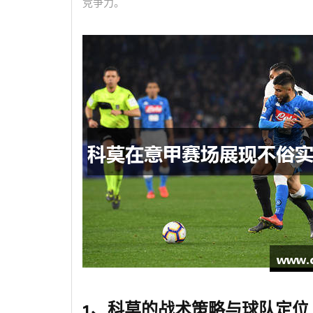
竞争力。
1、科莫的战术策略与球队定位