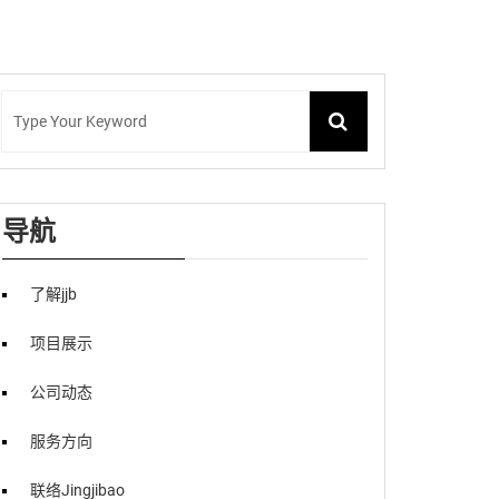
导航
了解jjb
项目展示
公司动态
服务方向
联络Jingjibao