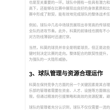
也是至关重要的一环。球队中拥有一些具有潜力和
高下，还能够在比赛中展现出良好的身体素质和比
赛中形成了默契，能有效地完成球队的整体战术任
例如，球队中几名中场球员展现出非常高的传球视
全队的进攻节奏。此外，科莫的前锋线也拥有不小
对方防线薄弱时迅速打穿。
当然，科莫的球员并非全是明星球员，但正是这些
键时刻决定比赛的走向。整体配合的默契性提升，
为强队的一大隐形威胁。
3、球队管理与资源合理运作
科莫在保持竞争力方面的另一个关键因素是其合理
乐部的管理者需要在资金、人才、设施等方面做出
限，但通过精准的引援策略和高效的资源配置，避
球队的管理者充分认识到，球队不仅仅需要一流的