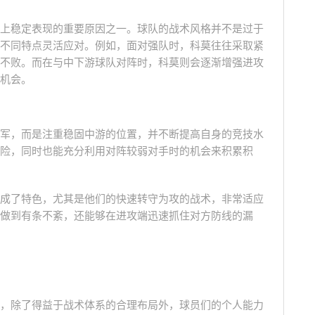
上稳定表现的重要原因之一。球队的战术风格并不是过于
不同特点灵活应对。例如，面对强队时，科莫往往采取紧
不败。而在与中下游球队对阵时，科莫则会逐渐增强进攻
机会。
军，而是注重稳固中游的位置，并不断提高自身的竞技水
险，同时也能充分利用对阵较弱对手时的机会来积累积
成了特色，尤其是他们的快速转守为攻的战术，非常适应
做到有条不紊，还能够在进攻端迅速抓住对方防线的漏
，除了得益于战术体系的合理布局外，球员们的个人能力