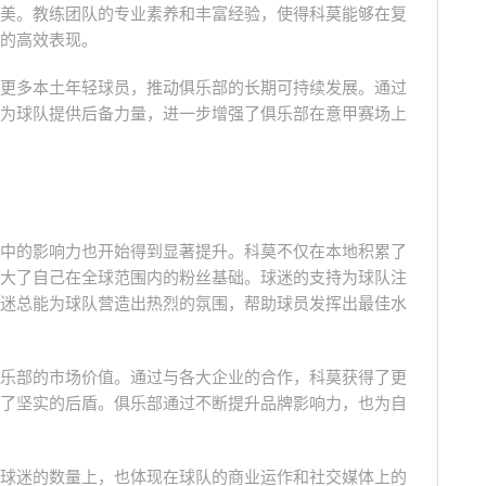
美。教练团队的专业素养和丰富经验，使得科莫能够在复
的高效表现。
更多本土年轻球员，推动俱乐部的长期可持续发展。通过
为球队提供后备力量，进一步增强了俱乐部在意甲赛场上
中的影响力也开始得到显著提升。科莫不仅在本地积累了
大了自己在全球范围内的粉丝基础。球迷的支持为球队注
迷总能为球队营造出热烈的氛围，帮助球员发挥出最佳水
乐部的市场价值。通过与各大企业的合作，科莫获得了更
了坚实的后盾。俱乐部通过不断提升品牌影响力，也为自
球迷的数量上，也体现在球队的商业运作和社交媒体上的