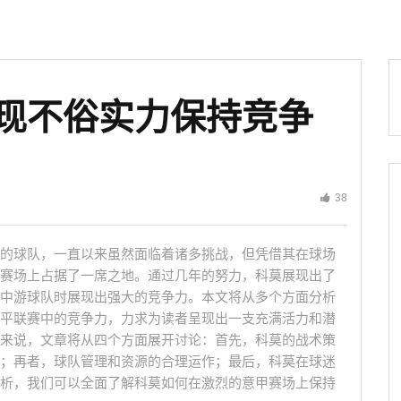
现不俗实力保持竞争
38
的球队，一直以来虽然面临着诸多挑战，但凭借其在球场
赛场上占据了一席之地。通过几年的努力，科莫展现出了
中游球队时展现出强大的竞争力。本文将从多个方面分析
平联赛中的竞争力，力求为读者呈现出一支充满活力和潜
来说，文章将从四个方面展开讨论：首先，科莫的战术策
；再者，球队管理和资源的合理运作；最后，科莫在球迷
析，我们可以全面了解科莫如何在激烈的意甲赛场上保持