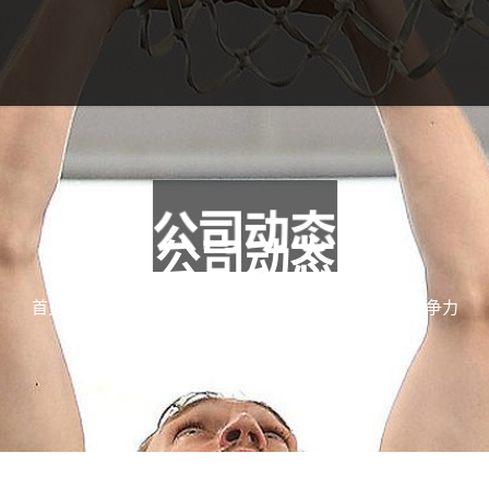
公司动态
首页
公司动态
科莫在意甲赛场展现不俗实力保持竞争力