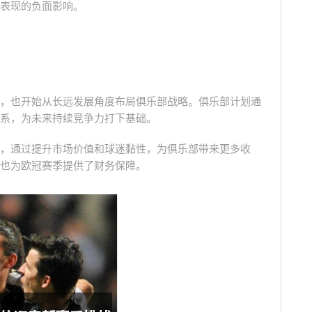
表现的负面影响。
，也开始从长远发展角度布局俱乐部战略。俱乐部计划通
系，为未来持续竞争力打下基础。
，通过提升市场价值和球迷黏性，为俱乐部带来更多收
也为欧冠赛季提供了财务保障。