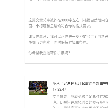
---
这篇文章总字数约在3000字左右（根据自然段
面、小标题和总结均符合你的格式要求。
如果你愿意，我可以帮你进一步 **扩展每个自然段
段细节更充实，同时保持逻辑和条理。
你希望我直接帮你扩展吗？
英格兰足总杯九月起取消全部重赛
17:22:47
文章摘要：随着英格兰足总杯在20
注。此举旨在减轻球员的赛程负担