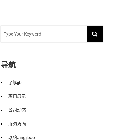
导航
了解jjb
项目展示
公司动态
服务方向
联络Jingjibao