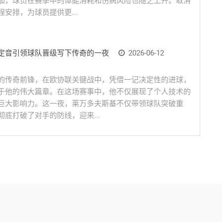
加，球员在赛季中的体能消耗和伤病风险也随之上升。取消
安排，为球员提供更...
定音引领球队晋级写下传奇的一夜
2026-06-12
的传奇前锋，在欧协联关键战中，凭借一记决定性的进球，
于他的伟大篇章。在这场赛事中，他不仅展现了个人技术的
巨大影响力。这一夜，莱万多夫斯基不仅带领球队突破重
底打破了对手的防线，迎来...