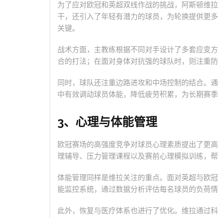
为了应对欧冠和英超双线作战的挑战，阿斯顿维拉
干，还引入了年轻有潜力的球员，为轮换提供更多
关键。
战术方面，主教练根据不同对手设计了多套应变方
合的打法；在面对身体对抗强的球队时，则注重防
同时，球队还注重边路进攻和中场控制的结合。通
中有效调动球员体能，降低疲劳积累，为长期赛季
3、心理与体能管理
欧冠赛场的高强度竞争对球员心理素质提出了更高
理辅导、压力管理课程以及赛前心理模拟训练，帮
体能管理同样是维拉关注的重点。面对英超与欧冠
能监控系统，通过数据分析评估每名球员的负荷情
此外，恢复与医疗体系也进行了优化。维拉通过科