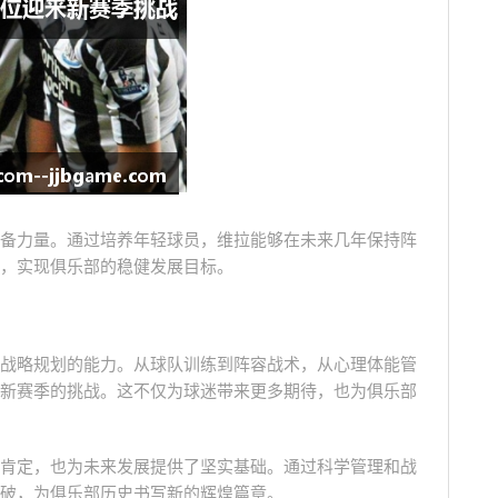
备力量。通过培养年轻球员，维拉能够在未来几年保持阵
，实现俱乐部的稳健发展目标。
战略规划的能力。从球队训练到阵容战术，从心理体能管
新赛季的挑战。这不仅为球迷带来更多期待，也为俱乐部
肯定，也为未来发展提供了坚实基础。通过科学管理和战
破，为俱乐部历史书写新的辉煌篇章。