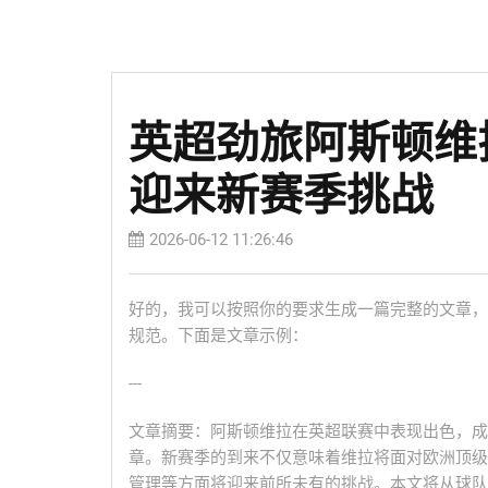
英超劲旅阿斯顿维
迎来新赛季挑战
2026-06-12 11:26:46
好的，我可以按照你的要求生成一篇完整的文章，
规范。下面是文章示例：
---
文章摘要：阿斯顿维拉在英超联赛中表现出色，成
章。新赛季的到来不仅意味着维拉将面对欧洲顶级
管理等方面将迎来前所未有的挑战。本文将从球队