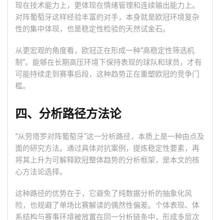
现在技术能力上，更体现在情绪管理和连续输出能力上。
对阵葡萄牙这样经验丰富的对手，本身就是欧冠环境复杂
性的集中体现，也是稳定性检验的天然试金石。
从更宏观的角度看，欧冠正在形成一种“高稳定性筛选机
制”。能够在长期高压环境下保持表现的球队和球员，才有
可能持续走到赛事后段，这种趋势正在重塑欧冠的竞争门
槛。
四、分析路径方法论
“从劳塔罗对阵葡萄牙”这一分析路径，本质上是一种由点及
面的研究方法。通过具体对抗案例，提炼稳定性要素，再
将其上升为可解释欧冠整体趋势的分析框架，是本文的核
心方法论选择。
这种路径的优势在于，它避免了纯数据分析的抽象化风
险，也规避了单场比赛解读的偶然性偏差。个体表现、体
系结构与赛事环境被放置在同一分析链条中，形成多层次