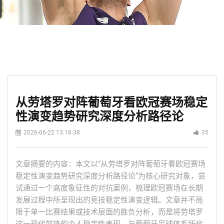
从劳塔罗对阵葡萄牙看欧冠赛场稳定
性演变趋势研究深度分析路径论
2026-06-22 13:18:38
35
文章摘要的内容：本文以“从劳塔罗对阵葡萄牙看欧冠赛场
稳定性演变趋势研究深度分析路径论”为核心研究对象，尝
试通过一个高度象征性的对抗案例，梳理欧冠赛场在长期
发展过程中所呈现出的竞技稳定性演变逻辑。文章并不局
限于单一比赛结果或技术层面的胜负分析，而是将劳塔罗