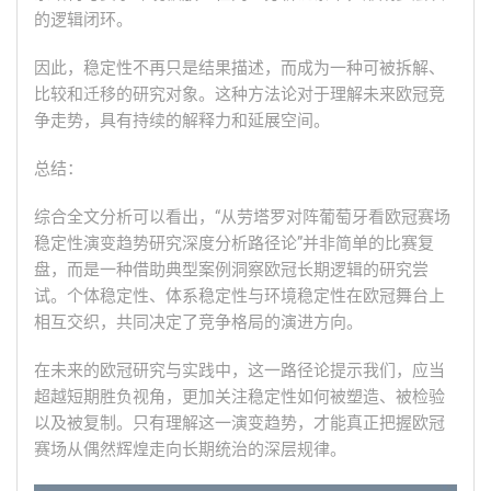
的逻辑闭环。
因此，稳定性不再只是结果描述，而成为一种可被拆解、
比较和迁移的研究对象。这种方法论对于理解未来欧冠竞
争走势，具有持续的解释力和延展空间。
总结：
综合全文分析可以看出，“从劳塔罗对阵葡萄牙看欧冠赛场
稳定性演变趋势研究深度分析路径论”并非简单的比赛复
盘，而是一种借助典型案例洞察欧冠长期逻辑的研究尝
试。个体稳定性、体系稳定性与环境稳定性在欧冠舞台上
相互交织，共同决定了竞争格局的演进方向。
在未来的欧冠研究与实践中，这一路径论提示我们，应当
超越短期胜负视角，更加关注稳定性如何被塑造、被检验
以及被复制。只有理解这一演变趋势，才能真正把握欧冠
赛场从偶然辉煌走向长期统治的深层规律。