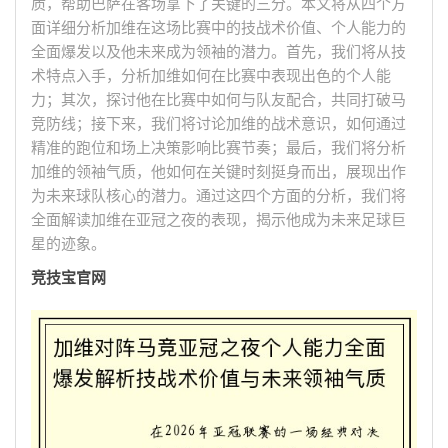
质，帮助巴萨在客场拿下了关键的三分。本文将从四个方
面详细分析加维在这场比赛中的技战术价值、个人能力的
全面爆发以及他未来成为领袖的潜力。首先，我们将从技
术特点入手，分析加维如何在比赛中表现出色的个人能
力；其次，探讨他在比赛中如何与队友配合，共同打破马
竞防线；接下来，我们将讨论加维的战术意识，如何通过
精准的跑位和场上决策影响比赛节奏；最后，我们将分析
加维的领袖气质，他如何在关键时刻挺身而出，展现出作
为未来球队核心的潜力。通过这四个方面的分析，我们将
全面解读加维在亚冠之夜的表现，揭示他成为未来足球巨
星的迹象。
竞技宝官网