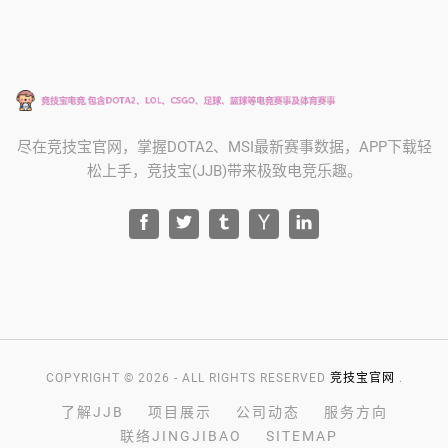
尽在竞技宝官网，掌握DOTA2、MSI最新赛事数据，APP下载轻
松上手，竞技宝(JJB)带来极致电竞乐趣。
COPYRIGHT © 2026 - ALL RIGHTS RESERVED
竞技宝官网
.
了解JJB
项目展示
公司动态
服务方向
联络JINGJIBAO
SITEMAP