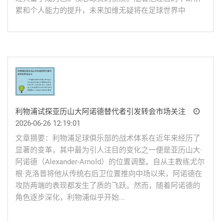
累和个人能力的提升，未来加维无疑将在足球世界中
利物浦试探亚历山大阿诺德替代者引发转会市场关注
2026-06-26 12:19:01
文章摘要：利物浦足球俱乐部的战术体系在近年来经历了
显著的变革，其中最为引人注目的变化之一便是亚历山大·
阿诺德（Alexander-Arnold）的位置调整。自从主教练尤尔
根·克洛普将他从传统右后卫位置推向中场以来，阿诺德在
攻防两端的表现都发生了质的飞跃。然而，随着阿诺德的
角色逐步深化，利物浦似乎开始...