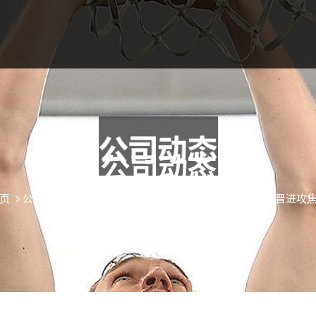
公司动态
页
公司动态
吉罗女足法甲进球连连展现强劲势头成为新晋进攻