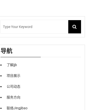
导航
了解jjb
项目展示
公司动态
服务方向
联络Jingjibao