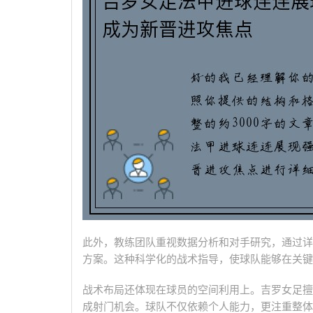
此外，教练团队重视数据分析和对手研究，通过详
方案。这种科学化的战术指导，使球队能够在关键
战术布局还体现在球员的空间利用上。吉罗女足擅
成射门机会。球队不仅依赖个人能力，更注重整体