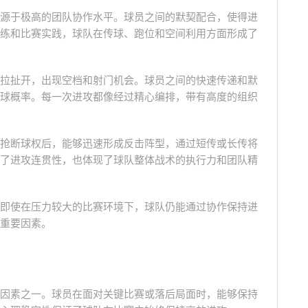
源于极高的团队协作水平。球员之间的默契配合，使得进
练和比赛实践，球队在传球、跑位和空间利用方面形成了
拉扯开，出现空档和射门机会。球员之间的快速传递和默
球概率。每一次进攻都像经过精心编排，带有高度的组织
抢断球权后，能够迅速形成反击阵型，通过短传或长传将
了进攻连贯性，也体现了球队整体战术的执行力和团队精
即使在压力较大的比赛环境下，球队仍能通过协作保持进
重要因素。
因素之一。球员在面对关键比赛或落后局面时，能够保持