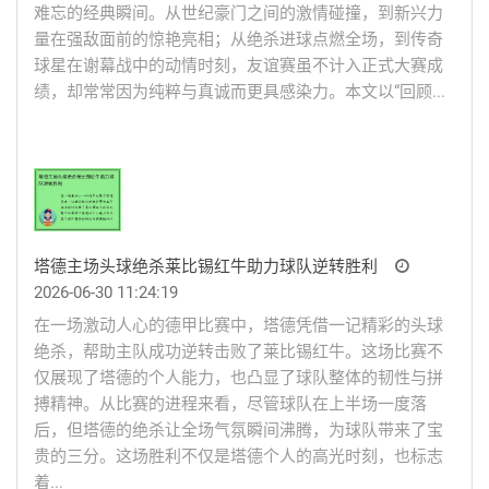
难忘的经典瞬间。从世纪豪门之间的激情碰撞，到新兴力
量在强敌面前的惊艳亮相；从绝杀进球点燃全场，到传奇
球星在谢幕战中的动情时刻，友谊赛虽不计入正式大赛成
绩，却常常因为纯粹与真诚而更具感染力。本文以“回顾...
塔德主场头球绝杀莱比锡红牛助力球队逆转胜利
2026-06-30 11:24:19
在一场激动人心的德甲比赛中，塔德凭借一记精彩的头球
绝杀，帮助主队成功逆转击败了莱比锡红牛。这场比赛不
仅展现了塔德的个人能力，也凸显了球队整体的韧性与拼
搏精神。从比赛的进程来看，尽管球队在上半场一度落
后，但塔德的绝杀让全场气氛瞬间沸腾，为球队带来了宝
贵的三分。这场胜利不仅是塔德个人的高光时刻，也标志
着...