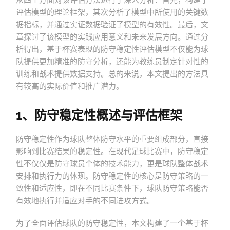
从四个方面对该评估方法进行了深入分析：首先，构建了
评估模型的理论框架，其次分析了模型中所使用的关键数
据指标，并通过实证数据验证了模型的有效性。最后，文
章探讨了该模型的实践应用意义和未来发展方向。通过分
析得出，基于杯赛表现的防守稳定性评估模型不仅能为球
队提供更加精准的防守分析，还能为教练员制定针对性的
训练和战术提供数据支持。总的来说，本文提出的方法具
有较高的实际价值和推广潜力。
1、防守稳定性概述与评估框架
防守稳定性作为球队整体防守水平的重要组成部分，直接
影响到比赛结果的稳定性。在现代足球比赛中，防守稳定
性不仅仅是防守球员个体的技术能力，更是球队整体战术
安排和执行力的体现。防守稳定性的核心是防守策略的一
致性和适应性，即在不同比赛条件下，球队防守策略能否
有效地执行并适应对手的不同进攻方式。
为了全面评估球队的防守稳定性，本文构建了一个基于杯