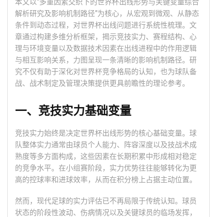
本文以“多重因素交织下的世界杯出线形势与关键变量综合
解析研究及影响机制路径”为核心，从宏观到微观、从静态
条件到动态过程，对世界杯出线问题进行系统性梳理。文
章通过构建多维分析框架，揭示竞技实力、赛程结构、心
理与环境变量以及数据技术因素在出线进程中的作用逻辑
与相互影响关系，力图呈现一条清晰的影响机制路径。研
究不仅有助于深化对世界杯竞争格局的认知，也为球队备
战、战术制定及管理决策提供更具前瞻性的理论参考。
一、竞技实力基础变量
竞技实力始终是决定世界杯出线形势的核心基础变量。球
队整体实力通常由球员个人能力、阵容深度以及技战术成
熟度等多方面构成，这些因素在长期积累中形成相对稳定
的竞争水平。在小组赛阶段，实力优势往往能够转化为更
高的控球率和进球效率，从而在积分榜上占据主动位置。
然而，现代足球的实力评估已不再局限于传统认知。球员
状态的阶段性波动、伤病情况以及关键球员的临场发挥，