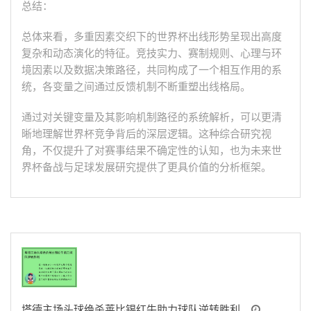
总结：
总体来看，多重因素交织下的世界杯出线形势呈现出高度
复杂和动态演化的特征。竞技实力、赛制规则、心理与环
境因素以及数据决策路径，共同构成了一个相互作用的系
统，各变量之间通过反馈机制不断重塑出线格局。
通过对关键变量及其影响机制路径的系统解析，可以更清
晰地理解世界杯竞争背后的深层逻辑。这种综合研究视
角，不仅提升了对赛事结果不确定性的认知，也为未来世
界杯备战与足球发展研究提供了更具价值的分析框架。
塔德主场头球绝杀莱比锡红牛助力球队逆转胜利