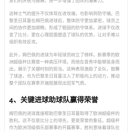
友们的庆祝与鼓舞，进一步增强了团队的凝聚力。
这种士气的提升不仅体现在进攻端，也影响到防守端。巴
黎圣日耳曼在姆巴佩进球后，整体防守更加紧密，球员之
间的协作更加顺畅，形成了稳固的防守体系。进球不仅改
变了比分，更在心理层面塑造了球队的优势，让对手难以
组织有效反攻。
此外，姆巴佩的进球为年轻球员树立了榜样。新赛季的欧
洲超级杯比赛是一种高压环境，而他在首秀中能够挺身而
出，展示了关键时刻的担当。这种表现激励了全队，鼓舞
了球迷，也为巴黎圣日耳曼注入了积极向上的动力，推动
整个团队在赛季开端就展现出冠军气质。
4、关键进球助球队赢得荣誉
姆巴佩的进球直接帮助巴黎圣日耳曼取得了欧洲超级杯的
胜利。这不仅是比分上的领先，更是荣誉的象征。超级杯
作为欧洲顶级俱乐部赛事的开篇赛事，胜利意味着球队在