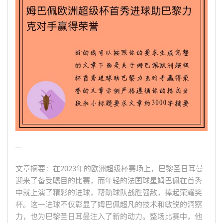
---
文章摘要：在2023年的欧洲超级杯赛场上，巴黎圣日耳曼
迎来了备受瞩目的比赛，而年轻的法国球星姆巴佩在首秀
中就上演了精彩的进球，帮助球队战胜强敌，捧起荣耀奖
杯。这一进球不仅彰显了姆巴佩超凡的技术和敏锐的洞察
力，也为巴黎圣日耳曼注入了新的动力。整场比赛中，他