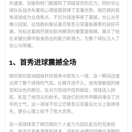
的速度、突破和射门都展现了顶级球员的实力，同时也让
球队在战术布置和心理层面获得了显著优势。姆巴佩的首
秀进球成为全场焦点，不仅为球迷带来了震撼，也让对手
难以招架。这场胜利象征着巴黎圣日耳曼新赛季的良好开
端，也标志着姆巴佩在欧洲赛场的重要里程碑，展示了他
在关键比赛中挺身而出的能力和潜力，为整个球队注入了
信心与荣耀。
1、首秀进球震撼全场
姆巴佩在欧洲超级杯的首秀中就攻入一球，这一瞬间迅速
点燃了整个球场的气氛。比赛开场不久，他凭借敏锐的嗅
觉和出色的跑位，在对方防线中找到破绽，将球送入网
底，彰显了他顶尖的射术。球迷们的欢呼声瞬间淹没了对
手的士气，这一进球不仅让巴黎圣日耳曼在比分上取得领
先，更在心理上给予了极大优势。
这一进球体现了姆巴佩的个人能力与团队配合的完美结
合。他不仅具备速度和技术，还能在关键时刻做出准确判