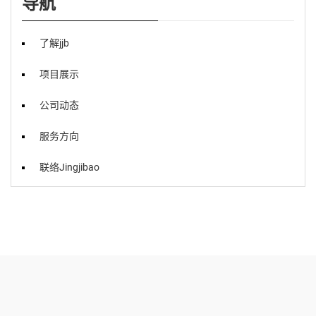
导航
了解jjb
项目展示
公司动态
服务方向
联络Jingjibao