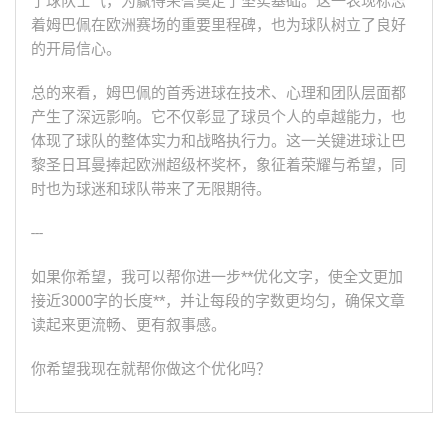
了球队士气，为赢得荣誉奠定了坚实基础。这一表现标志
着姆巴佩在欧洲赛场的重要里程碑，也为球队树立了良好
的开局信心。
总的来看，姆巴佩的首秀进球在技术、心理和团队层面都
产生了深远影响。它不仅彰显了球员个人的卓越能力，也
体现了球队的整体实力和战略执行力。这一关键进球让巴
黎圣日耳曼捧起欧洲超级杯奖杯，象征着荣耀与希望，同
时也为球迷和球队带来了无限期待。
---
如果你希望，我可以帮你进一步**优化文字，使全文更加
接近3000字的长度**，并让每段的字数更均匀，确保文章
读起来更流畅、更有叙事感。
你希望我现在就帮你做这个优化吗？