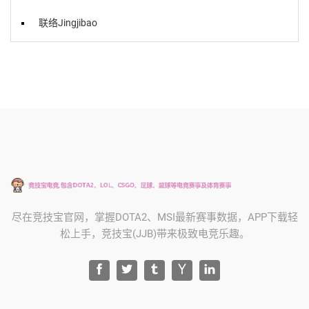
联络Jingjibao
尽在竞技宝官网，掌握DOTA2、MSI最新赛事数据，APP下载轻
松上手，竞技宝(JJB)带来极致电竞乐趣。