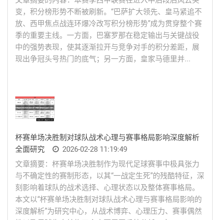
文章摘要的内容：本赛季西甲联赛在进入中后段后风云突
变，积分榜形势不断被刷新。“巴萨扩大领先、皇马紧追不
放、西甲焦点战连环爆冷改写积分榜形势”成为贯穿整个赛
季的重要主线。一方面，巴塞罗那在稳定输出与关键战役
中的强势表现，使其逐渐拉开与竞争对手的积分差距，展
现出争冠头号热门的底气；另一方面，皇家马德里并...
杯赛单场决胜制对球队战术心理与赛事格局影响深度解析
全面研究
2026-02-28 11:19:49
文章摘要：杯赛单场决胜制作为现代足球赛事中极具张力
与不确定性的赛制形态，以其“一战定生死”的残酷特征，深
刻影响着球队的战术选择、心理状态以及整体赛事格局。
本文以“杯赛单场决胜制对球队战术心理与赛事格局影响的
深度解析”为研究中心，从战术博弈、心理压力、赛事偶然