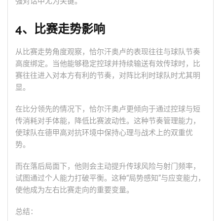
强对话中尤为关键。
4、比赛走势影响
从比赛走势角度观察，恰尔汗奥卢的表现往往与球队节奏
高度绑定。当他能够稳定控球并持续输送有效传球时，比
赛往往进入对本方有利的节奏，对阵比利时球队时尤其明
显。
在比分领先的情况下，恰尔汗奥卢更倾向于通过控球与短
传消耗对手体能，降低比赛波动性。这种节奏管理能力，
使球队在德甲高对抗环境中保持心理与战术上的双重优
势。
而在落后局面下，他则会主动提升传球风险与射门频率，
试图通过个人能力打破平衡。这种“局势感知”与应变能力，
使他成为左右比赛走向的重要变量。
总结：