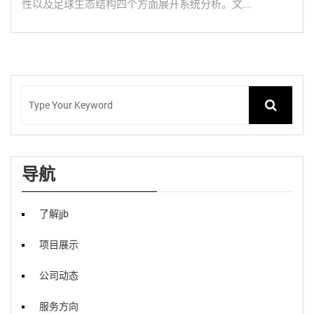
性以及足球生态结构四个方面展开系统分析。文...
导航
了解jjb
项目展示
公司动态
服务方向