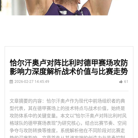
恰尔汗奥卢对阵比利时德甲赛场攻防
影响力深度解析战术价值与比赛走势
2026-02-27 14:45:49
61
文章摘要的内容：恰尔汗奥卢作为现代中前场组织者的典
型代表，其在德甲赛场上的技术特点与战术价值，始终是
攻防体系中的关键变量。本文以“恰尔汗奥卢对阵比利时风
格球队的德甲赛场表现”为研究核心，结合比赛节奏、空间
争夺与攻防转换等维度，系统解析他在不同阶段对比赛走