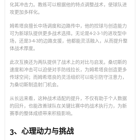
化其冲击力。教练可以根据他的特点调整战术，使球队进
攻更加多样化。
姆希塔良擅长中场调度和边路传中，他的控球与创造能力
可为新球队提供更多战术选择。无论是4-2-3-1的进攻型中
场，还是3-4-3的边路支援，他都能灵活融入，从而提升整
体战术厚度。
此次互换还为两队提供了战术上的对比与启发。桑切斯的
速度和冲击可以迫使对手防线拉长，为姆希塔良创造更多
传球空间；而姆希塔良的灵活组织可以吸引防守注意力，
为桑切斯制造射门机会。
从长远来看，这种战术适配的提升，不仅有助于个人数据
的回升，也能改善球队在关键比赛中的战术执行力，为新
赛季的整体成绩带来积极影响。
3、心理动力与挑战