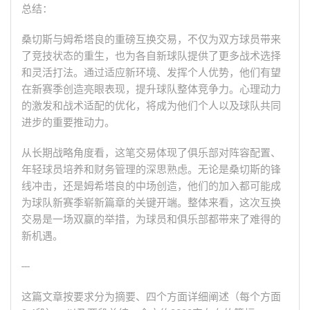
总结：
桑切斯与姆希塔良的重磅互换交易，不仅为双方球员带来
了竞技状态的重生，也为各自新球队提供了更多战术选择
和灵活打法。通过适应新环境、发挥个人优势，他们有望
在新赛季创造亮眼表现，提升球队整体竞争力。心理动力
的激发和战术适配的优化，将成为他们个人以及球队共同
进步的重要推动力。
从长期战略角度看，这笔交易体现了俱乐部对阵容配置、
年轻球员培养和财务管理的深思熟虑。无论是桑切斯的锋
线冲击，还是姆希塔良的中场创造，他们的加入都可能成
为球队新赛季崭新篇章的关键开端。整体来看，这次互换
交易是一场双赢的举措，为球员和俱乐部都带来了难得的
新机遇。
---
这篇文章按要求分为摘要、四个方面详细阐述（每个方面