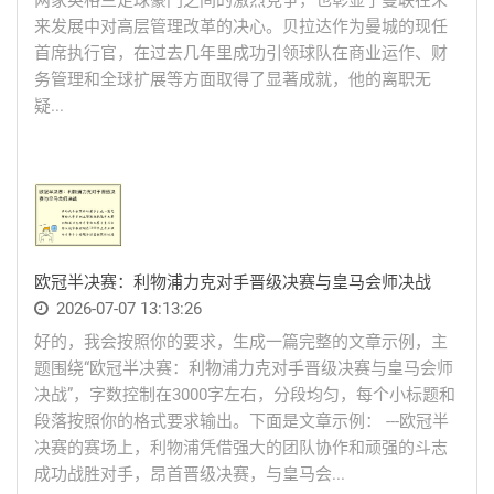
两家英格兰足球豪门之间的激烈竞争，也彰显了曼联在未
来发展中对高层管理改革的决心。贝拉达作为曼城的现任
首席执行官，在过去几年里成功引领球队在商业运作、财
务管理和全球扩展等方面取得了显著成就，他的离职无
疑...
欧冠半决赛：利物浦力克对手晋级决赛与皇马会师决战
2026-07-07 13:13:26
好的，我会按照你的要求，生成一篇完整的文章示例，主
题围绕“欧冠半决赛：利物浦力克对手晋级决赛与皇马会师
决战”，字数控制在3000字左右，分段均匀，每个小标题和
段落按照你的格式要求输出。下面是文章示例： ---欧冠半
决赛的赛场上，利物浦凭借强大的团队协作和顽强的斗志
成功战胜对手，昂首晋级决赛，与皇马会...