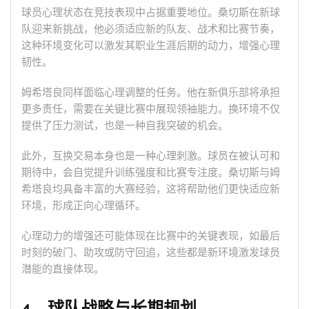
球员心理状态在竞技表现中占据重要地位。桑切斯在新球
队迎来新挑战，他必须适应新的队友、战术和比赛节奏，
这种环境变化可以激发其职业生涯后期的动力，增强心理
韧性。
姆希塔良同样面临心理调整的任务。他在新俱乐部将承担
更多责任，需要在关键比赛中展现领袖能力。换环境不仅
提供了压力测试，也是一种自我突破的机会。
此外，互换交易本身也是一种心理刺激。球员在被认可和
期待中，会自觉提升训练强度和比赛专注度。桑切斯与姆
希塔良均具备丰富的大赛经验，这将帮助他们更快适应新
环境，形成正向心理循环。
心理动力的增强还可能体现在比赛中的关键表现，如最后
时刻的破门、助攻或防守回追，这些都是新环境激发球员
潜能的直接体现。
4、球队战略与长期规划