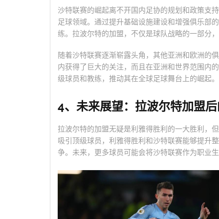
沙特联赛的崛起离不开国内足协的规划和政策支持
足球领域。通过提升基础设施建设和增强俱乐部的
练。拉波尔特的加盟，不仅是球队战略的一部分，
随着沙特联赛逐渐崭露头角，其他亚洲和欧洲的俱
内获得了巨大的关注，而且在亚洲和世界范围内的
级球员和教练，推动其在全球足球舞台上的崛起。
4、未来展望：拉波尔特加盟后
拉波尔特的加盟无疑是利雅得胜利的一大胜利，但
吸引顶级球员，利雅得胜利和沙特联赛能够提升整
争。未来，更多球员可能会将沙特联赛作为职业生