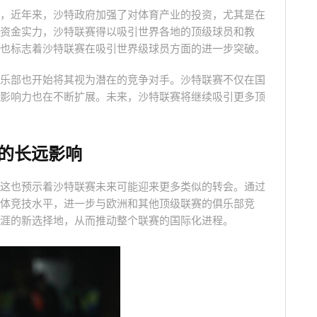
，近年来，沙特政府加强了对体育产业的投资，尤其是在
资金实力，沙特联赛得以吸引世界各地的顶级球员和教
也标志着沙特联赛在吸引世界级球员方面的进一步突破。
乐部也开始将其视为潜在的竞争对手。沙特联赛不仅在国
影响力也在不断扩展。未来，沙特联赛将继续吸引更多顶
的长远影响
这也预示着沙特联赛未来可能迎来更多类似的转会。通过
体竞技水平，进一步与欧洲和其他顶级联赛的俱乐部竞
涯的新选择地，从而推动整个联赛的国际化进程。