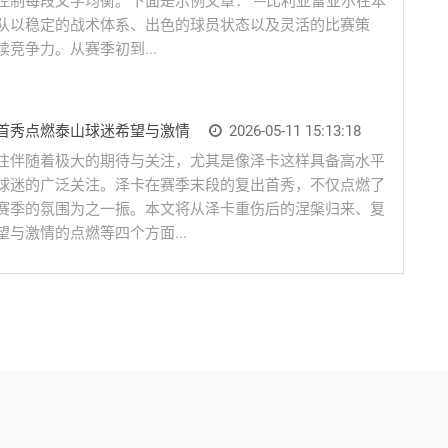
制每段文字均衡。下面是示例文章： ---比利亚雷亚尔在本
队以稳定的战术体系、出色的球员状态以及灵活的比赛策
竞争力。从赛季初到...
首秀点燃泰山球迷希望与激情
2026-05-11 15:13:18
往伴随着极大的期待与关注，尤其是像泽卡这样具备高水平
球迷的广泛关注。泽卡在赛季末段的复出首秀，不仅点燃了
赛季的氛围为之一振。本文将从泽卡重伤后的涅槃归来、复
与激情的点燃等四个方面...