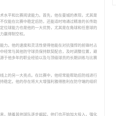
术水平和比赛阅读能力。首先，他在曼城的表现，尤其是
不仅能在比赛中稳定后防，还能适时地通过精准的长传助
定位球能力也是他的一大优势，尤其是在角球和任意球的
力赢得制空权。
能力。他的速度和灵活性使得他能在对抗强悍的前锋时占
中经常与其他防守球员保持默契配合，及时调整位置，避
源于他多年的职业经验以及与顶级球员的长期训练与比赛
线上的另一大亮点。在比赛中，他经常能帮助后防线进行
持稳定。他的存在将大大增强利雅得胜利在防守端的组织
来，随着其他球队逐步崛起，他们也开始加大投入，强化