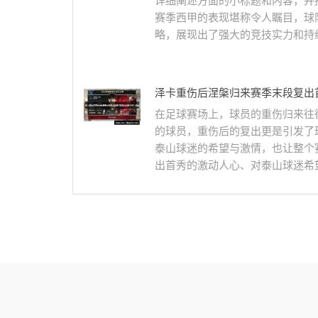
详细阐述方面的小标题和内容，并控
赛季西甲的表现堪称令人瞩目，球
略，展现出了强大的竞技实力和持续
泽卡重伤后涅槃归来赛季末段复出
在足球赛场上，球员的重伤归来往
的球员，重伤后的复出更是引发了
泰山球迷的希望与激情，也让整个
出首秀的激动人心、对泰山球迷希望