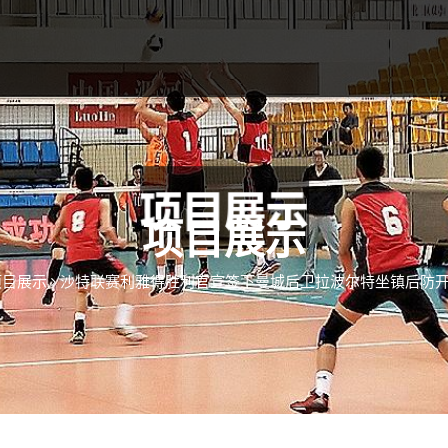
项目展示
项目展示
沙特联赛利雅得胜利官宣签下曼城后卫拉波尔特坐镇后防