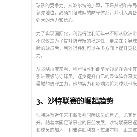
球队的竞争力。拉波尔特的加盟，正是其战略布局
领先地位，必须加强球队的防守体系，并引入具备
强大的活力和信心。
为了实现国际化，利雅得胜利近年来不断从欧洲市
不仅仅是为了提升防守端的稳定性，更是在引导球
验的球员后，利雅得胜利可以在多方面上提升竞技
力。
从战略角度来看，利雅得胜利此举无疑是在强化其
引进顶级防守球员，逐步提升自己的整体阵容深度
曼城的防守主力，他的实力和影响力将为球队带来
3、沙特联赛的崛起趋势
沙特联赛近年来不断吸引国际球员的目光，尤其是
升。随着本国足球事业的日益发展，沙特联赛已逐
和球员的加入。利雅得胜利签下拉波尔特，正是这