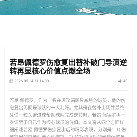
若昂佩德罗伤愈复出替补破门导演逆
转再显核心价值点燃全场
2026-05-14 11:14:00
40
若昂·佩德罗，作为一名在进攻端颇具威胁的球员，他的伤
愈复出无疑是球队的一大利好。尤其是在替补上场并最终
凭借一粒关键进球帮助球队完成逆转时，若昂·佩德罗再一
次证明了自己作为核心球员的价值。本文将从四个方面详
细阐述若昂·佩德罗伤愈复出后的精彩表现，分别是：1) 伤