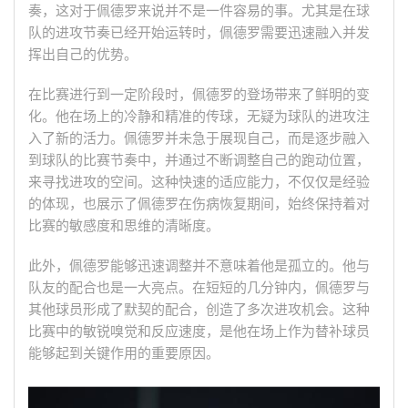
奏，这对于佩德罗来说并不是一件容易的事。尤其是在球
队的进攻节奏已经开始运转时，佩德罗需要迅速融入并发
挥出自己的优势。
在比赛进行到一定阶段时，佩德罗的登场带来了鲜明的变
化。他在场上的冷静和精准的传球，无疑为球队的进攻注
入了新的活力。佩德罗并未急于展现自己，而是逐步融入
到球队的比赛节奏中，并通过不断调整自己的跑动位置，
来寻找进攻的空间。这种快速的适应能力，不仅仅是经验
的体现，也展示了佩德罗在伤病恢复期间，始终保持着对
比赛的敏感度和思维的清晰度。
此外，佩德罗能够迅速调整并不意味着他是孤立的。他与
队友的配合也是一大亮点。在短短的几分钟内，佩德罗与
其他球员形成了默契的配合，创造了多次进攻机会。这种
比赛中的敏锐嗅觉和反应速度，是他在场上作为替补球员
能够起到关键作用的重要原因。