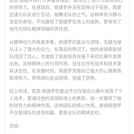
若昂·佩德罗在打入关键进球后，展现出了他作为球队核心
的领导力。在进球后，佩德罗并没有显得过于张扬，而是
迅速与队友进行互动，鼓舞全队的士气。这种带有冷静与
坚定的表现，不仅展现了佩德罗在场上的成熟，更体现了
他作为球队精神领袖的责任感。
从精神动力的角度来看，佩德罗的复出与进球，无疑为球
队注入了强大的动力。在落后的情况下，他的进球帮助球
队找回了信心，也激励了其他球员在接下来的比赛中发挥
出色。这种精神上的引领作用，往往比任何战术和技术更
具决定性。在关键时刻，佩德罗凭借自己强大的心理素质
和领导力，带领球队走出困境，完成了逆转。
综上所述，若昂·佩德罗的复出不仅仅是在比赛中发挥了个
人技术，更通过他的进球和场上的表现，进一步展现了他
的领导力和精神作用。这种团队的核心作用，使得佩德罗
不仅是球队的进攻利器，更是全队的精神支柱。
总结：