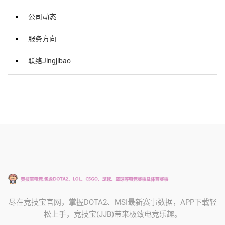
公司动态
服务方向
联络Jingjibao
尽在竞技宝官网，掌握DOTA2、MSI最新赛事数据，APP下载轻
松上手，竞技宝(JJB)带来极致电竞乐趣。