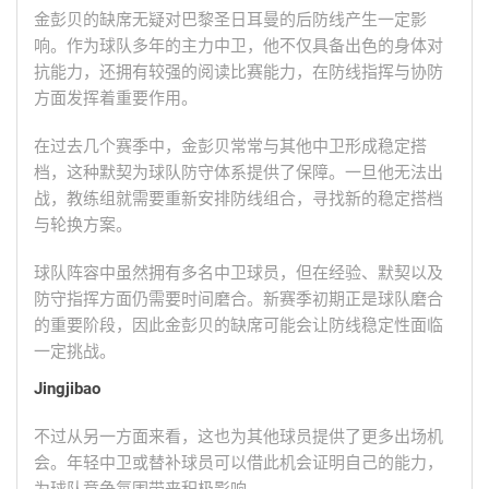
金彭贝的缺席无疑对巴黎圣日耳曼的后防线产生一定影
响。作为球队多年的主力中卫，他不仅具备出色的身体对
抗能力，还拥有较强的阅读比赛能力，在防线指挥与协防
方面发挥着重要作用。
在过去几个赛季中，金彭贝常常与其他中卫形成稳定搭
档，这种默契为球队防守体系提供了保障。一旦他无法出
战，教练组就需要重新安排防线组合，寻找新的稳定搭档
与轮换方案。
球队阵容中虽然拥有多名中卫球员，但在经验、默契以及
防守指挥方面仍需要时间磨合。新赛季初期正是球队磨合
的重要阶段，因此金彭贝的缺席可能会让防线稳定性面临
一定挑战。
Jingjibao
不过从另一方面来看，这也为其他球员提供了更多出场机
会。年轻中卫或替补球员可以借此机会证明自己的能力，