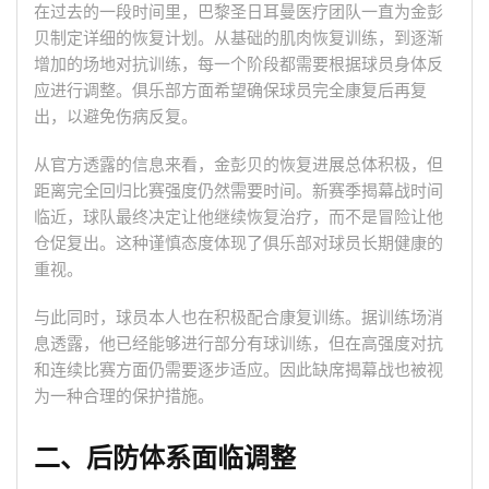
在过去的一段时间里，巴黎圣日耳曼医疗团队一直为金彭
贝制定详细的恢复计划。从基础的肌肉恢复训练，到逐渐
增加的场地对抗训练，每一个阶段都需要根据球员身体反
应进行调整。俱乐部方面希望确保球员完全康复后再复
出，以避免伤病反复。
从官方透露的信息来看，金彭贝的恢复进展总体积极，但
距离完全回归比赛强度仍然需要时间。新赛季揭幕战时间
临近，球队最终决定让他继续恢复治疗，而不是冒险让他
仓促复出。这种谨慎态度体现了俱乐部对球员长期健康的
重视。
与此同时，球员本人也在积极配合康复训练。据训练场消
息透露，他已经能够进行部分有球训练，但在高强度对抗
和连续比赛方面仍需要逐步适应。因此缺席揭幕战也被视
为一种合理的保护措施。
二、后防体系面临调整