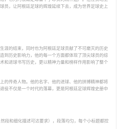
球员，让阿根廷足球的辉煌延续下去，成为世界足球史上
生涯的结束，同时也为阿根廷足球贡献了不可磨灭的历史
造到历史影响力，他的每一个方面都体现了顶尖球员的综
术和进球书写历史，更以精神力量和榜样作用影响了整个
上的传奇人物。他的名字、他的进球、他的拼搏精神都将
退役不仅是一个时代的落幕，更是阿根廷足球辉煌史册中
过自然段和细化描述可达要求），段落均匀，每个小标题都控