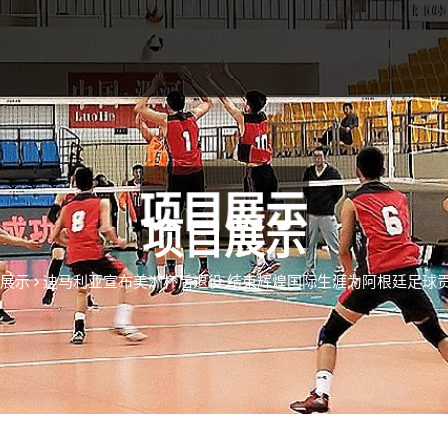
项目展示
展示
迪马利亚宣布美洲杯后退役 结束辉煌国际生涯为阿根廷足球