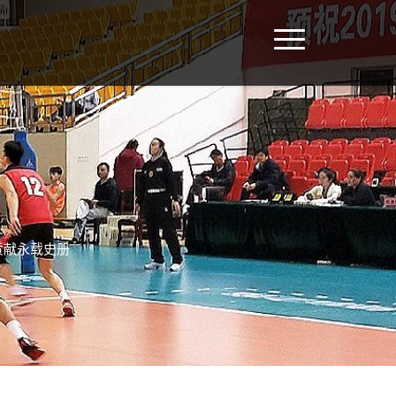
贡献永载史册