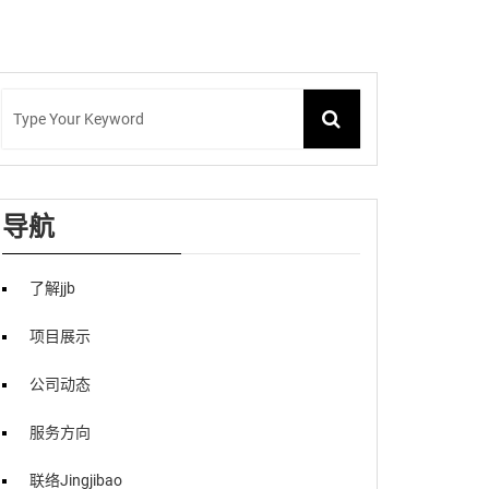
导航
了解jjb
项目展示
公司动态
服务方向
联络Jingjibao