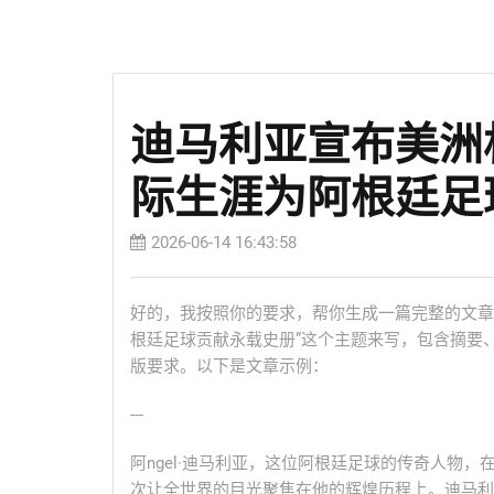
迪马利亚宣布美洲
际生涯为阿根廷足
2026-06-14 16:43:58
好的，我按照你的要求，帮你生成一篇完整的文章
根廷足球贡献永载史册”这个主题来写，包含摘要
版要求。以下是文章示例：
---
阿ngel·迪马利亚，这位阿根廷足球的传奇人物
次让全世界的目光聚焦在他的辉煌历程上。迪马利