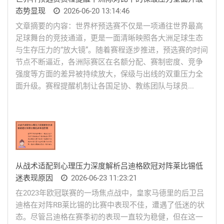
态势显现
2026-06-20 13:14:46
文章摘要的内容：世界杯预选赛不仅是一项通往世界最高
足球舞台的竞技通道，更是一面清晰映照各大洲足球生态
与生存压力的“放大镜”。随着赛程逐步推进，预选赛的时间
节点不断逼近，各洲际赛区在名额分配、赛制密度、竞争
强度等方面的差异被持续放大，保级与出线的双重压力全
面升级。赛程提醒机制让各国足协、教练团队与球员...
从战术适配到心理压力深度解析吕迪格欧冠对阵莱比锡低
迷表现原因
2026-06-23 11:23:21
在2023年欧冠联赛的一场焦点战中，皇家马德里的后卫吕
迪格在对阵RB莱比锡的比赛中表现不佳，遭遇了低迷的状
态。尽管吕迪格在赛季初的表现一直较为稳健，但在这一