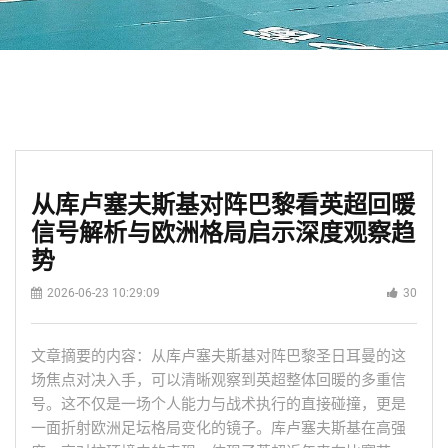
从库卢塞夫斯基对阵巴黎看英超回暖
信号解析与欧洲格局启示深度观察趋
势
2026-06-23 10:29:09
30
文章摘要的内容：从库卢塞夫斯基对阵巴黎圣日耳曼的这
场焦点对决入手，可以清晰观察到英超整体回暖的多重信
号。这不仅是一场个人能力与战术执行的直接碰撞，更是
一面折射欧洲足坛格局变化的镜子。库卢塞夫斯基在高强