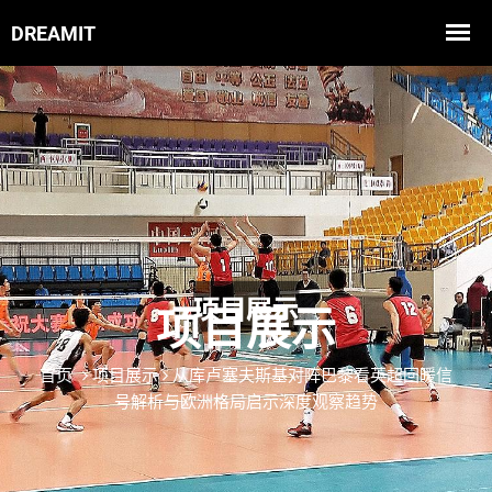
项目展示
首页
项目展示
从库卢塞夫斯基对阵巴黎看英超回暖信
号解析与欧洲格局启示深度观察趋势