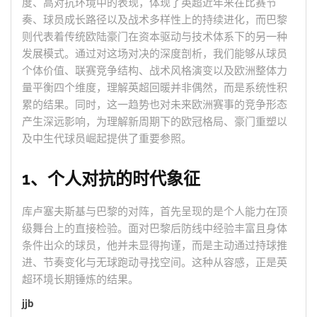
度、高对抗环境中的表现，体现了英超近年来在比赛节
奏、球员成长路径以及战术多样性上的持续进化，而巴黎
则代表着传统欧陆豪门在资本驱动与技术体系下的另一种
发展模式。通过对这场对决的深度剖析，我们能够从球员
个体价值、联赛竞争结构、战术风格演变以及欧洲整体力
量平衡四个维度，理解英超回暖并非偶然，而是系统性积
累的结果。同时，这一趋势也对未来欧洲赛事的竞争形态
产生深远影响，为理解新周期下的欧冠格局、豪门重塑以
及中生代球员崛起提供了重要参照。
1、个人对抗的时代象征
库卢塞夫斯基与巴黎的对阵，首先呈现的是个人能力在顶
级舞台上的直接检验。面对巴黎后防线中经验丰富且身体
条件出众的球员，他并未显得拘谨，而是主动通过持球推
进、节奏变化与无球跑动寻找空间。这种从容感，正是英
超环境长期锤炼的结果。
jjb