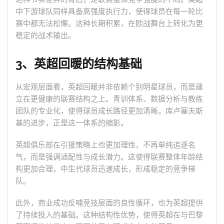
中下游球队同样具备高强度执行力，使得球员在每一轮比
赛中都无法松懈。这种长期积累，在欧战舞台上转化为更
稳定的战术输出。
3、英超回暖的结构基础
从宏观层面看，英超回暖并非依赖个别明星球员，而是建
立在更健康的联赛结构之上。青训体系、数据分析与教练
团队的专业化，使得球员成长路径更加清晰。库卢塞夫斯
基的进步，正是这一体系的缩影。
英超俱乐部在引援策略上也更加理性，不再单纯追逐名
气，而是强调适配性与成长潜力。这使得联赛整体年龄结
构更加合理，中生代球员迅速成长，形成稳定的竞争梯
队。
此外，商业成功反哺竞技层面的良性循环，也为英超提供
了持续投入的基础。这种结构性优势，使得英超在与巴黎