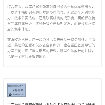
综合来看，从库卢塞夫斯基对阵巴黎这一具体案例出发，
可以清晰捕捉到英超回暖的多重信号。无论是个人对抗能
力、战术节奏适应，还是联赛结构的成熟度，英超都在悄
然完成自我升级。这种升级不是短期爆发，而是长期积累
后的集中体现。
放眼欧洲格局，这一趋势预示着未来竞争将更加多元与激
烈。英超的回暖不仅改变自身命运，也在重塑欧洲足坛的
力量平衡。库卢塞夫斯基的表现，既是个体成长的注脚，
也是一个时代转折的缩影。
世界杯预选赛赛程提醒下洲际对比下的保级压力全面升级