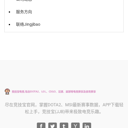
服务方向
联络Jingjibao
尽在竞技宝官网，掌握DOTA2、MSI最新赛事数据，APP下载轻
松上手，竞技宝(JJB)带来极致电竞乐趣。