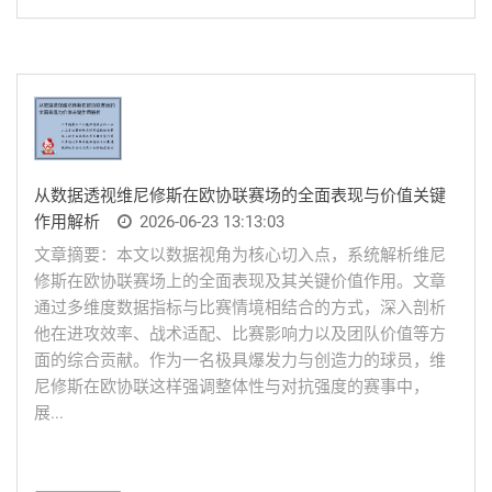
从数据透视维尼修斯在欧协联赛场的全面表现与价值关键
作用解析
2026-06-23 13:13:03
文章摘要：本文以数据视角为核心切入点，系统解析维尼
修斯在欧协联赛场上的全面表现及其关键价值作用。文章
通过多维度数据指标与比赛情境相结合的方式，深入剖析
他在进攻效率、战术适配、比赛影响力以及团队价值等方
面的综合贡献。作为一名极具爆发力与创造力的球员，维
尼修斯在欧协联这样强调整体性与对抗强度的赛事中，
展...