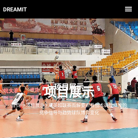
项目展示
首页
项目展示
从英超联赛图解要点看战术调整释放的
竞争信号与趋势球队博弈变化