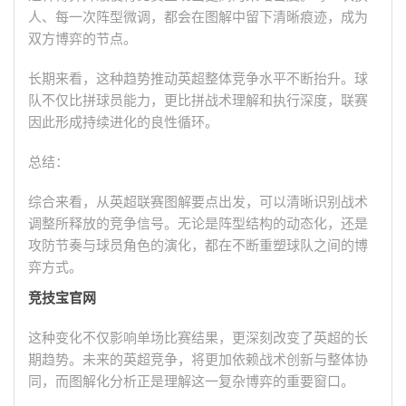
人、每一次阵型微调，都会在图解中留下清晰痕迹，成为
双方博弈的节点。
长期来看，这种趋势推动英超整体竞争水平不断抬升。球
队不仅比拼球员能力，更比拼战术理解和执行深度，联赛
因此形成持续进化的良性循环。
总结：
综合来看，从英超联赛图解要点出发，可以清晰识别战术
调整所释放的竞争信号。无论是阵型结构的动态化，还是
攻防节奏与球员角色的演化，都在不断重塑球队之间的博
弈方式。
竞技宝官网
这种变化不仅影响单场比赛结果，更深刻改变了英超的长
期趋势。未来的英超竞争，将更加依赖战术创新与整体协
同，而图解化分析正是理解这一复杂博弈的重要窗口。