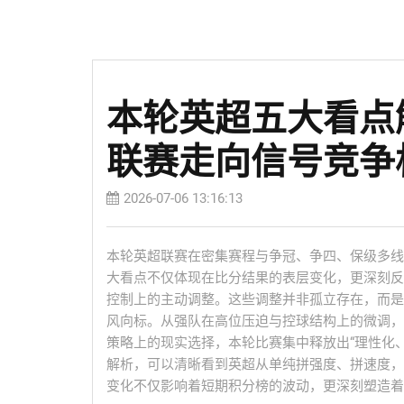
本轮英超五大看点
联赛走向信号竞争
2026-07-06 13:16:13
本轮英超联赛在密集赛程与争冠、争四、保级多线
大看点不仅体现在比分结果的表层变化，更深刻反
控制上的主动调整。这些调整并非孤立存在，而是
风向标。从强队在高位压迫与控球结构上的微调，
策略上的现实选择，本轮比赛集中释放出“理性化
解析，可以清晰看到英超从单纯拼强度、拼速度，
变化不仅影响着短期积分榜的波动，更深刻塑造着