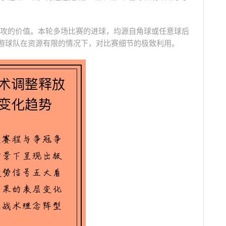
攻的价值。本轮多场比赛的进球，均源自角球或任意球后
中游球队在资源有限的情况下，对比赛细节的极致利用。