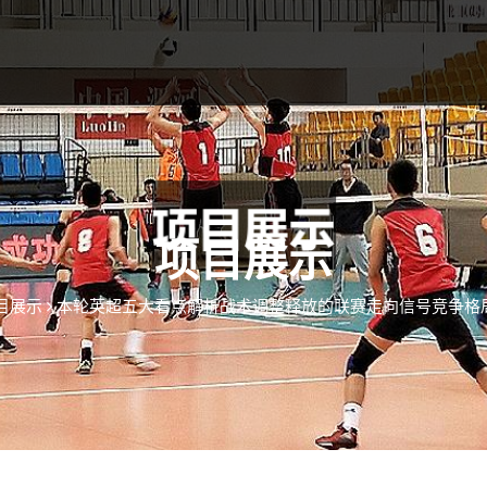
项目展示
目展示
本轮英超五大看点解析战术调整释放的联赛走向信号竞争格