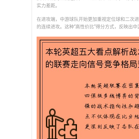
实力差距。
在进攻端，中游球队开始更加重视定位球和二次进
的连续进攻。这种“高性价比”得分方式，反映出