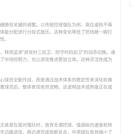
细微但关键的调整。以传统控球强队为例，高位逼抢不再
体能分配进行分段式施压。这种变化降低了防线被一脚打
性。
，转而追求“进攻时三后卫、防守时四后卫”的动态切换。通
了中场控制力，也让进攻推进更加立体。这种灵活性成为
心球员全勤作战，而是通过战术体系的稳定性来消化轮换
置球员后，整体表现依然流畅，这说明战术成熟度正在成
尤其是在面对强队时，放弃无谓控球、强调纵向速度和转
手边路进攻，再迅速完成抢断反击，中游球队有效缩小了