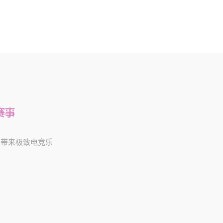
B)带来极致电竞乐