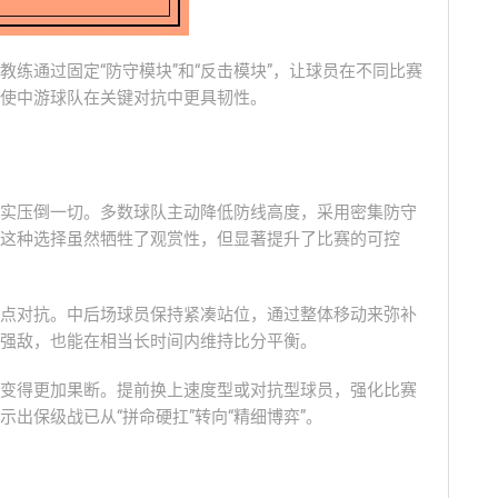
练通过固定“防守模块”和“反击模块”，让球员在不同比赛
使中游球队在关键对抗中更具韧性。
实压倒一切。多数球队主动降低防线高度，采用密集防守
这种选择虽然牺牲了观赏性，但显著提升了比赛的可控
点对抗。中后场球员保持紧凑站位，通过整体移动来弥补
强敌，也能在相当长时间内维持比分平衡。
变得更加果断。提前换上速度型或对抗型球员，强化比赛
出保级战已从“拼命硬扛”转向“精细博弈”。