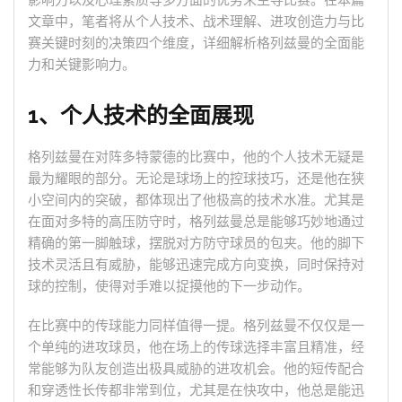
影响力以及心理素质等多方面的优势来主导比赛。在本篇
文章中，笔者将从个人技术、战术理解、进攻创造力与比
赛关键时刻的决策四个维度，详细解析格列兹曼的全面能
力和关键影响力。
1、个人技术的全面展现
格列兹曼在对阵多特蒙德的比赛中，他的个人技术无疑是
最为耀眼的部分。无论是球场上的控球技巧，还是他在狭
小空间内的突破，都体现出了他极高的技术水准。尤其是
在面对多特的高压防守时，格列兹曼总是能够巧妙地通过
精确的第一脚触球，摆脱对方防守球员的包夹。他的脚下
技术灵活且有威胁，能够迅速完成方向变换，同时保持对
球的控制，使得对手难以捉摸他的下一步动作。
在比赛中的传球能力同样值得一提。格列兹曼不仅仅是一
个单纯的进攻球员，他在场上的传球选择丰富且精准，经
常能够为队友创造出极具威胁的进攻机会。他的短传配合
和穿透性长传都非常到位，尤其是在快攻中，他总是能迅