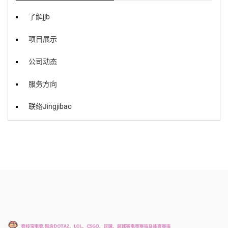
了解jjb
项目展示
公司动态
服务方向
联络Jingjibao