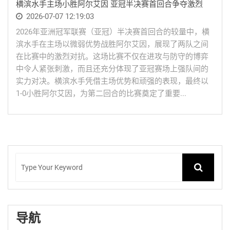
横滨水手主场小胜阿尔艾因 亚冠半决赛首回合争夺激烈
2026-07-07 12:19:03
2026年亚洲冠军联赛（亚冠）半决赛首回合的较量中，横
滨水手在主场以微弱优势战胜阿尔艾因，展现了两队之间
在比赛中的激烈对抗。这场比赛不仅在进攻与防守的博弈
中令人紧张刺激，而且还充分体现了亚冠赛场上强队间的
实力对决。横滨水手凭借主场优势和顽强的表现，最终以
1-0小胜阿尔艾因，为第二回合的比赛奠定了重要...
导航