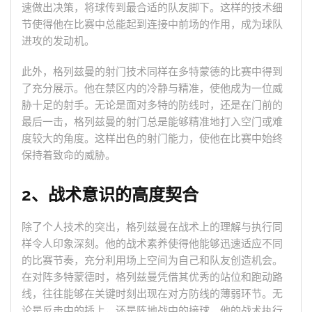
速做出决策，将球传到最合适的队友脚下。这样的技术细
节使得他在比赛中总能起到连接中前场的作用，成为球队
进攻的发动机。
此外，格列兹曼的射门技术同样在多特蒙德的比赛中得到
了充分展示。他在禁区内的冷静与精准，使他成为一位威
胁十足的射手。无论是面对多特的防线时，还是在门前的
最后一击，格列兹曼的射门总是能够精准地打入空门或难
度较大的角度。这样出色的射门能力，使他在比赛中始终
保持着致命的威胁。
2、战术意识的高度契合
除了个人技术的突出，格列兹曼在战术上的理解与执行同
样令人印象深刻。他的战术素养使得他能够迅速适应不同
的比赛节奏，充分利用场上空间为自己和队友创造机会。
在对阵多特蒙德时，格列兹曼凭借其优秀的站位和跑动路
线，往往能够在关键时刻出现在对方防线的薄弱环节。无
论是反击中的插上，还是阵地战中的接球，他的战术执行